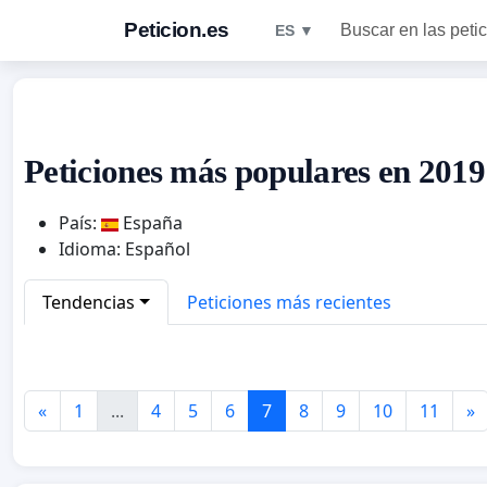
Peticion.es
Buscar en las peti
ES ▼
Peticiones más populares en 2019
País:
España
Idioma: Español
Tendencias
Peticiones más recientes
«
1
...
4
5
6
7
8
9
10
11
»