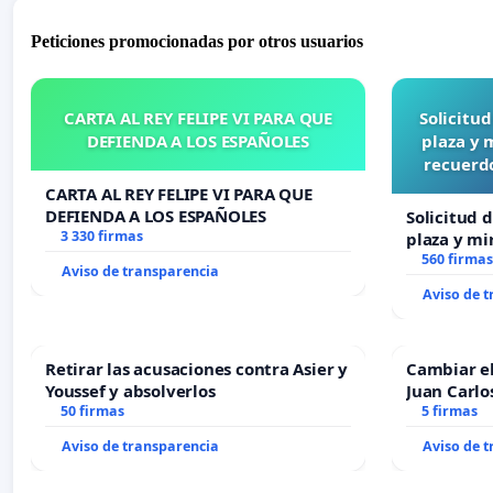
Peticiones promocionadas por otros usuarios
CARTA AL REY FELIPE VI PARA QUE
Solicitu
DEFIENDA A LOS ESPAÑOLES
plaza y 
recuerdo
CARTA AL REY FELIPE VI PARA QUE
DEFIENDA A LOS ESPAÑOLES
Solicitud 
3 330 firmas
plaza y mi
recuerdo d
560 firmas
Aviso de transparencia
“Mazinger
Aviso de 
Retirar las acusaciones contra Asier y
Cambiar e
Youssef y absolverlos
Juan Carlo
50 firmas
5 firmas
Aviso de transparencia
Aviso de 