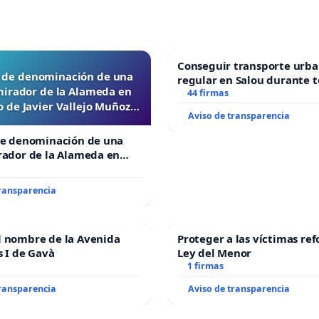
Conseguir transporte urba
d de denominación de una
regular en Salou durante t
mirador de la Alameda en
44 firmas
 de Javier Vallejo Muñoz
Aviso de transparencia
“Mazinger”
de denominación de una
rador de la Alameda en
e Javier Vallejo Muñoz
”
transparencia
l nombre de la Avenida
Proteger a las víctimas ref
s I de Gavà
Ley del Menor
1 firmas
transparencia
Aviso de transparencia