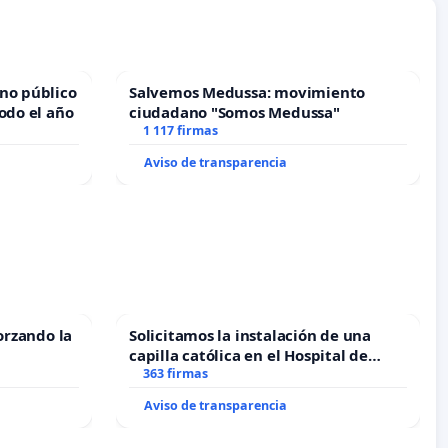
no público
Salvemos Medussa: movimiento
odo el año
ciudadano "Somos Medussa"
1 117 firmas
Aviso de transparencia
orzando la
Solicitamos la instalación de una
capilla católica en el Hospital de
Alcañiz
363 firmas
Aviso de transparencia