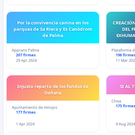
Por la convivencia canina en los
CREACIÓN
parques de Sa Riera y Es Canòdrom
DEL 
de Palma
EXHUMAC
Appcans Palma
Plataforma d
207 firmas
196 firma
29 Apr 2024
11 Mar 20
Injusto reparto de los fondos de
SI AL 
Doñana
Chiva
175 firma
Ayuntamiento de Hinojos
177 firmas
1 Apr 2024
9 Aug 202