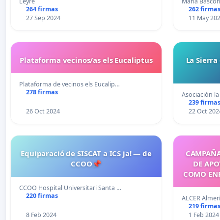
Leyre
María Bascó
264 firmas
262 firma
27 Sep 2024
11 May 20
Plataforma vecinos/as els Eucaliptus
La Sierra
Plataforma de vecinos els Eucalip…
278 firmas
Asociación la
239 firma
26 Oct 2024
22 Oct 202
Equiparació de SISCAT a ICS ja! — de
CAMPAÑA
CCOO📌
DE AP
COMO ENF
MARIA V
CCOO Hospital Universitari Santa …
220 firmas
ALCER Almería
219 firma
8 Feb 2024
1 Feb 2024