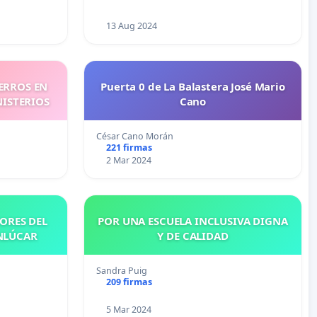
13 Aug 2024
ERROS EN
Puerta 0 de La Balastera José Mario
NISTERIOS
Cano
César Cano Morán
221 firmas
2 Mar 2024
ORES DEL
POR UNA ESCUELA INCLUSIVA DIGNA
NLÚCAR
Y DE CALIDAD
Sandra Puig
209 firmas
5 Mar 2024