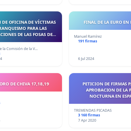
 DE OFICINA DE VÍCTIMAS
FINAL DE LA EURO EN 
FRANQUISMO PARA LAS
IONES DE LAS FOSAS DE
Manuel Ramírez
CÓRDOBA
191 firmas
e la Comisión de la V…
s
24
6 Jul 2024
TORO DE CHIVA 17,18,19
PETICION DE FIRMAS P
APROBACION DE LA 
NOCTURNA EN ESP
s
TREMENDAS PICADAS
3 160 firmas
4
7 Apr 2020