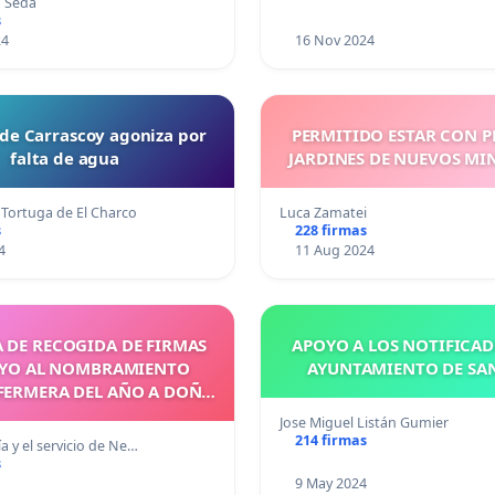
n Seda
s
24
16 Nov 2024
 de Carrascoy agoniza por
PERMITIDO ESTAR CON P
falta de agua
JARDINES DE NUEVOS MI
 Tortuga de El Charco
Luca Zamatei
s
228 firmas
4
11 Aug 2024
 DE RECOGIDA DE FIRMAS
APOYO A LOS NOTIFICAD
OYO AL NOMBRAMIENTO
AYUNTAMIENTO DE SA
ERMERA DEL AÑO A DOÑA
ICTORIA SÁNCHEZ CASTRO
Jose Miguel Listán Gumier
214 firmas
 y el servicio de Ne…
s
9 May 2024