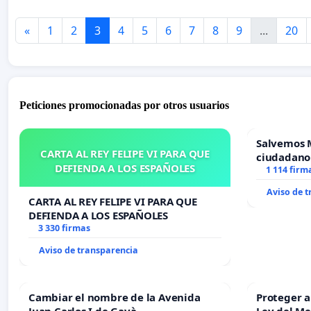
«
1
2
3
4
5
6
7
8
9
...
20
Peticiones promocionadas por otros usuarios
Salvemos 
CARTA AL REY FELIPE VI PARA QUE
ciudadano
DEFIENDA A LOS ESPAÑOLES
1 114 firm
Aviso de 
CARTA AL REY FELIPE VI PARA QUE
DEFIENDA A LOS ESPAÑOLES
3 330 firmas
Aviso de transparencia
Cambiar el nombre de la Avenida
Proteger a