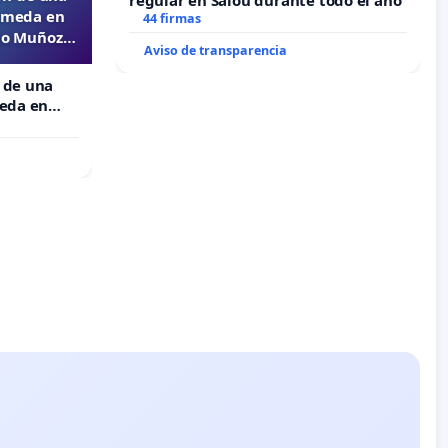
regular en Salou durante todo el año
lameda en
44 firmas
ejo Muñoz
Aviso de transparencia
 de una
meda en
 Muñoz