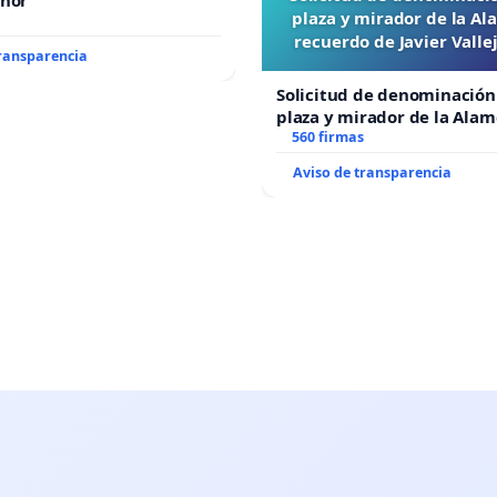
enor
plaza y mirador de la A
recuerdo de Javier Vall
transparencia
“Mazinger”
Solicitud de denominación
plaza y mirador de la Ala
recuerdo de Javier Vallejo
560 firmas
“Mazinger”
Aviso de transparencia