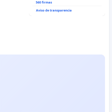
recuerdo de Javier Vallejo Muñoz
560 firmas
“Mazinger”
Aviso de transparencia