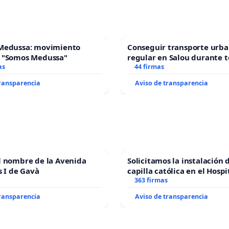
Medussa: movimiento
Conseguir transporte urba
 "Somos Medussa"
regular en Salou durante t
as
44 firmas
transparencia
Aviso de transparencia
l nombre de la Avenida
Solicitamos la instalación 
s I de Gavà
capilla católica en el Hospi
Alcañiz
363 firmas
transparencia
Aviso de transparencia