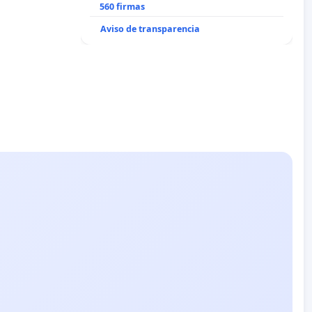
recuerdo de Javier Vallejo Muñoz
560 firmas
“Mazinger”
Aviso de transparencia