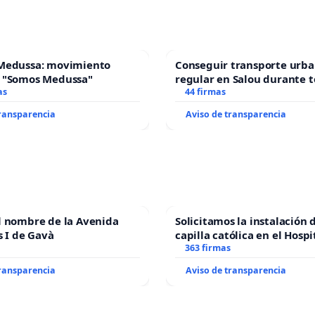
Medussa: movimiento
Conseguir transporte urba
 "Somos Medussa"
regular en Salou durante t
as
44 firmas
transparencia
Aviso de transparencia
l nombre de la Avenida
Solicitamos la instalación 
s I de Gavà
capilla católica en el Hospi
Alcañiz
363 firmas
transparencia
Aviso de transparencia