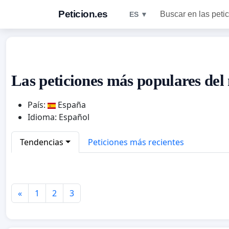
Peticion.es
Buscar en las peti
ES ▼
Las peticiones más populares del
País:
España
Idioma: Español
Tendencias
Peticiones más recientes
«
1
2
3