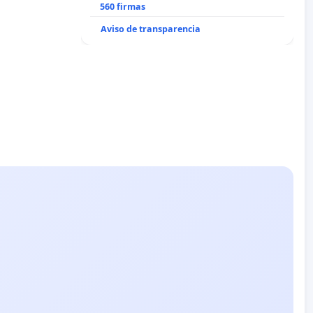
recuerdo de Javier Vallejo Muñoz
560 firmas
“Mazinger”
Aviso de transparencia