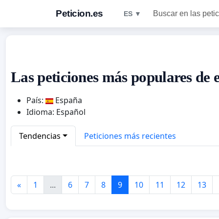
Peticion.es
Buscar en las peti
ES ▼
Las peticiones más populares de 
País:
España
Idioma: Español
Tendencias
Peticiones más recientes
«
1
...
6
7
8
9
10
11
12
13