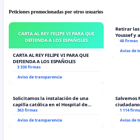
Peticiones promocionadas por otros usuarios
Retirar la
CARTA AL REY FELIPE VI PARA QUE
Youssef y 
DEFIENDA A LOS ESPAÑOLES
48 firmas
Aviso de 
CARTA AL REY FELIPE VI PARA QUE
DEFIENDA A LOS ESPAÑOLES
3 330 firmas
Aviso de transparencia
Solicitamos la instalación de una
Salvemos 
capilla católica en el Hospital de
ciudadano
Alcañiz
363 firmas
1 114 firm
Aviso de transparencia
Aviso de 