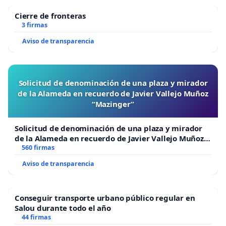
si Dios quiere, cuando pueda, si las circunstancias
Cierre de fronteras
lo permiten.
3 firmas
En nuestros orígenes como seres humanos podéis
Aviso de transparencia
ver en diferentes cavernas los diseños de arte
rupestre de hombres haciendo malabares, en las
pirámides egipcias encontramos diseños
Solicitud de denominación de una plaza y mirador
de la Alameda en recuerdo de Javier Vallejo Muñoz
jeroglificos donde hay malabaristas jugando pases
“Mazinger”
con antorchas de fuego, en todas las culturas del
planeta de un modo u otro siempre ha existido: un
Solicitud de denominación de una plaza y mirador
juglar, un cuenta historia, un cuenta cuentos, un
de la Alameda en recuerdo de Javier Vallejo Muñoz
“Mazinger”
560 firmas
cuenta mitos, un cuenta leyendas o alguien que
Aviso de transparencia
bailaba al ritmo de la música o alguien que
interpretaba música o algún ser humano que
diseñaba o pintaba en la piel de animales, en las
Conseguir transporte urbano público regular en
Salou durante todo el año
cavernas, en rocas o personas que hacían
44 firmas
acrobacias o malabares, ritos y rituales a los dioses