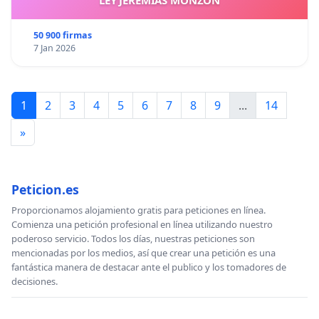
España, con el objetivo de llegar al parlamento de
España y de la comunidad Europea a presentar
50 900 firmas
nuestra propuesta de ley.
7 Jan 2026
No podemos permitir a personas sin criterio e
ignorantes destruir lo bello, lo hermoso, lo bonito,
lo cívico, lo cultural, lo social no les permitamos
1
2
3
4
5
6
7
8
9
...
14
destruir el arte, a los artistas, el desarrollo de la
»
cultura y la multiculturalidad.
Basta de criminalizar el arte, al artista, a la cultura,
al desarrollo espiritual, basta de criminalizar a
Peticion.es
nuestro amor.
Proporcionamos alojamiento gratis para peticiones en línea.
Salvemos nuestro patrimonio cultural,
Comienza una petición profesional en línea utilizando nuestro
poderoso servicio. Todos los días, nuestras peticiones son
Salvemos al artista que acerca el arte a nuestra vida
mencionadas por los medios, así que crear una petición es una
cotidiana, salvemos la cultura y la multiculturalidad.
fantástica manera de destacar ante el publico y los tomadores de
decisiones.
Les saludo cordialmente y atentamente.
Ignacio Antonio Sánchez Azócar