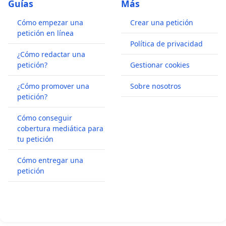
Guías
Más
Presidente de la asociación artístico cultural
Cómo empezar una
Crear una petición
Compagnia Cronopis.
petición en línea
Política de privacidad
¿Cómo redactar una
petición?
Gestionar cookies
¿Cómo promover una
Sobre nosotros
petición?
Cómo conseguir
cobertura mediática para
tu petición
Cómo entregar una
petición