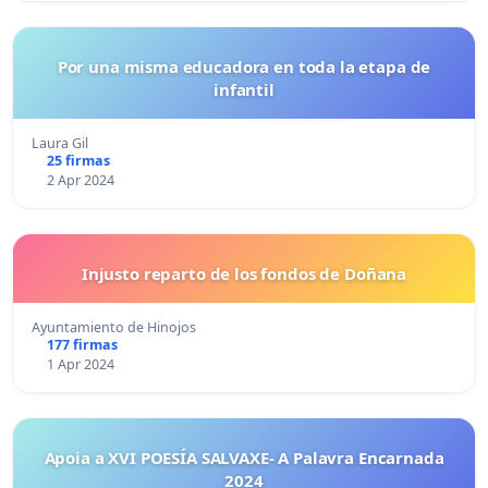
Por una misma educadora en toda la etapa de
infantil
Laura Gil
25 firmas
2 Apr 2024
Injusto reparto de los fondos de Doñana
Ayuntamiento de Hinojos
177 firmas
1 Apr 2024
Apoia a XVI POESÍA SALVAXE- A Palavra Encarnada
2024