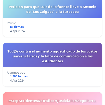
Peticion para que Luis de la fuente lleve a Antonio
de “Los Colgaos” a la Eurocopa
Jmusic
88 firmas
4 Apr 2024
Tod@s contra el aumento injustificado de los costos
universitarios y la falta de comunicación a los
estudiantes
Alumnos euo
1 906 firmas
4 Apr 2024
#StopAccidentesDeTráfico #JusticiaPorDiegoParra.