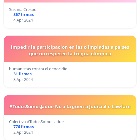
Susana Crespo
867 firmas
4 Apr 2024
impedir la participacion en las olimpiadas a paises
que no respeten la tregua olimpica
humanistas contra el genocidio
31 firmas
3 Apr 2024
#TodosSomosJadue No a la guerra Judicial o Lawfare
Colectivo #TodosSomosJadue
776 firmas
2 Apr 2024