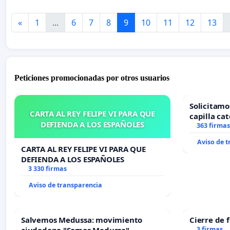
«
1
...
6
7
8
9
10
11
12
13
Peticiones promocionadas por otros usuarios
Solicitamo
CARTA AL REY FELIPE VI PARA QUE
capilla cat
DEFIENDA A LOS ESPAÑOLES
Alcañiz
363 firmas
Aviso de 
CARTA AL REY FELIPE VI PARA QUE
DEFIENDA A LOS ESPAÑOLES
3 330 firmas
Aviso de transparencia
Salvemos Medussa: movimiento
Cierre de 
3 firmas