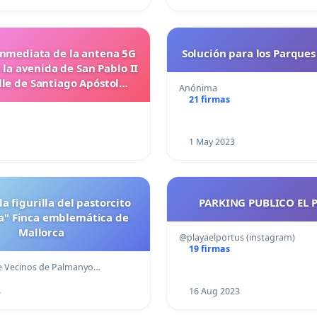
inmediata de la antena 5G
Solución para los Parques
 la avenida de San Pablo II
lle de Santiago Apóstol
Anónima
(Miramadrid)
21 firmas
1 May 2023
a figurilla del pastorcito
PARKING PUBLICO EL 
a" Finca emblemática de
Mallorca
@playaelportus (instagram)
19 firmas
e Vecinos de Palmanyo…
3
16 Aug 2023