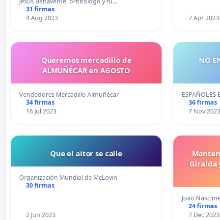
Jesús Benavente, ornitólogo y fu…
31 firmas
4 Aug 2023
7 Apr 2023
Queremos mercadillo de
NO E
ALMUÑÉCAR en AGOSTO
Vendedores Mercadillo Almuñécar
ESPAÑOLES 
34 firmas
36 firmas
16 Jul 2023
7 Nov 202
Que el aitor se calle
Manten
Giralda 
Organización Mundial de McLovin
30 firmas
Joao Nascim
24 firmas
2 Jun 2023
7 Dec 2023