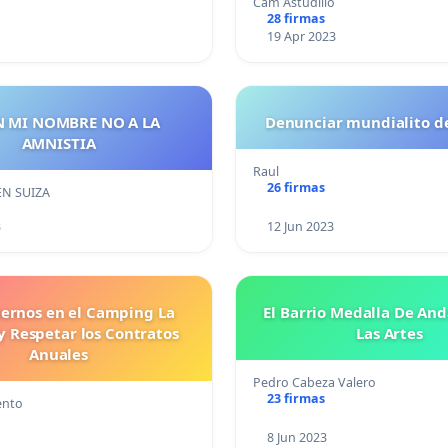
Cam Astudillo
28 firmas
19 Apr 2023
N MI NOMBRE NO A LA
Denunciar mundialito d
AMNISTIA
Raul
26 firmas
EN SUIZA
3
12 Jun 2023
ernos en el Camping La
El Barrio Medalla De And
y Respetar los Contratos
Las Artes
Anuales
Pedro Cabeza Valero
23 firmas
ento
8 Jun 2023