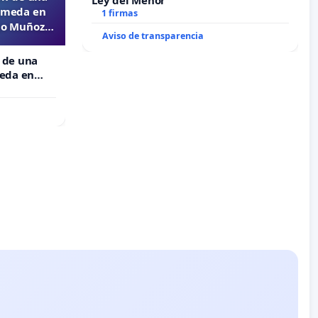
Ley del Menor
lameda en
1 firmas
ejo Muñoz
Aviso de transparencia
 de una
meda en
 Muñoz