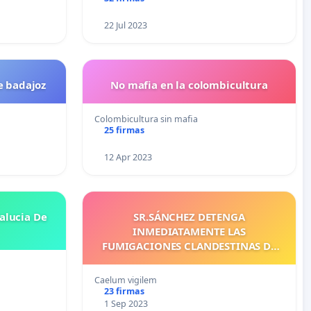
22 Jul 2023
e badajoz
No mafia en la colombicultura
Colombicultura sin mafia
25 firmas
12 Apr 2023
alucia De
SR.SÁNCHEZ DETENGA
INMEDIATAMENTE LAS
FUMIGACIONES CLANDESTINAS DE
AVIONES SOBRE LOS CIELOS
ESPAÑOLES QUE DESTRUYEN LAS
Caelum vigilem
NUBES Y PROVOCAN SEQUIA
23 firmas
1 Sep 2023