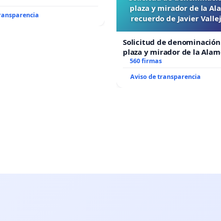
plaza y mirador de la A
transparencia
recuerdo de Javier Vall
“Mazinger”
Solicitud de denominación
plaza y mirador de la Ala
recuerdo de Javier Vallejo
560 firmas
“Mazinger”
Aviso de transparencia