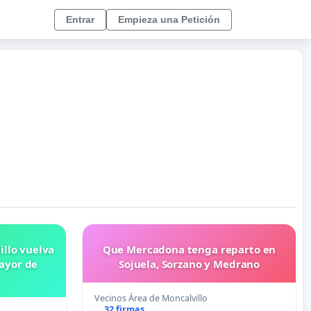
Entrar
Empieza una Petición
illo vuelva
Que Mercadona tenga reparto en
mayor de
Sojuela, Sorzano y Medrano
Vecinos Área de Moncalvillo
32 firmas