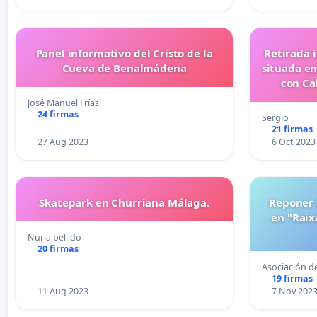
Panel informativo del Cristo de la
Retirada 
Cueva de Benalmádena
situada en
con Ca
José Manuel Frías
24 firmas
Sergio
21 firmas
27 Aug 2023
6 Oct 2023
Skatepark en Churriana Málaga.
Reponer l
en "Raix
Nuria bellido
20 firmas
Asociación d
19 firmas
11 Aug 2023
7 Nov 202