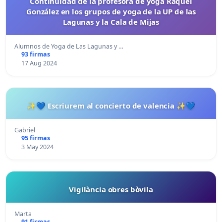
Continuidad de la profesora de yoga Raquel
González en los grupos de yoga de la UP de las
Lagunas y la Cala de Mijas
Alumnos de Yoga de Las Lagunas y …
93 firmas
17 Aug 2024
✨💙 Escriurem al concierto de valencia ✨💙
Gabriel
95 firmas
3 May 2024
Vigilància obres bòvila
Marta
91 firmas