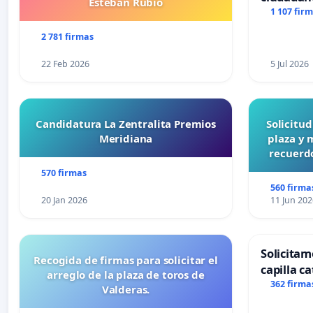
Esteban Rubio
1 107 fir
2 781 firmas
22 Feb 2026
5 Jul 2026
Candidatura La Zentralita Premios
Solicitu
Meridiana
plaza y 
recuerdo
570 firmas
560 firma
20 Jan 2026
11 Jun 202
Solicitam
Recogida de firmas para solicitar el
capilla ca
arreglo de la plaza de toros de
Alcañiz
362 firma
Valderas.