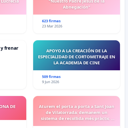
 Lucrecia
"Nuestro Padre Jesús de la
Abnegación"
623 firmas
23 Mar 2026
 y frenar
APOYO A LA CREACIÓN DE LA
ESPECIALIDAD DE CORTOMETRAJE EN
LA ACADEMIA DE CINE
509 firmas
9 Jun 2026
ZONA DE
Aturem el porta a porta a Sant Joan
de Vilatorrada: demanem un
sistema de recollida més pràctic i
eficient