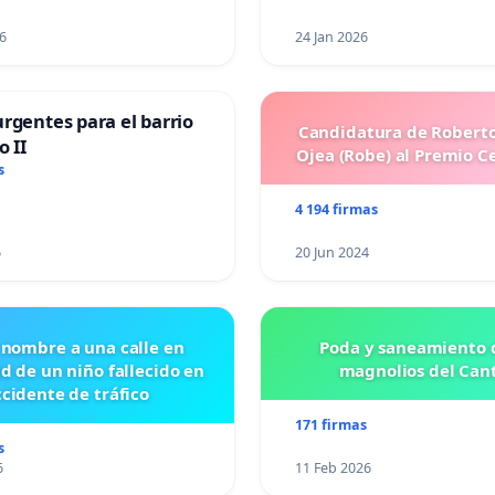
6
24 Jan 2026
rgentes para el barrio
Candidatura de Roberto
o II
Ojea (Robe) al Premio C
s
4 194 firmas
6
20 Jun 2024
 nombre a una calle en
Poda y saneamiento d
id de un niño fallecido en
magnolios del Can
cidente de tráfico
171 firmas
s
6
11 Feb 2026