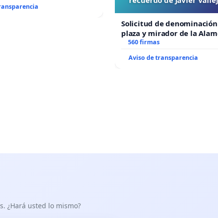
transparencia
“Mazinger”
Solicitud de denominación
plaza y mirador de la Ala
recuerdo de Javier Vallejo
560 firmas
“Mazinger”
Aviso de transparencia
as. ¿Hará usted lo mismo?