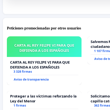
Peticiones promocionadas por otros usuarios
Salvemos 
CARTA AL REY FELIPE VI PARA QUE
ciudadano
DEFIENDA A LOS ESPAÑOLES
1 107 firm
Aviso de 
CARTA AL REY FELIPE VI PARA QUE
DEFIENDA A LOS ESPAÑOLES
3 328 firmas
Aviso de transparencia
Proteger a las víctimas reforzando la
Solicitamo
Ley del Menor
capilla cat
1 firmas
Alcañiz
362 firmas