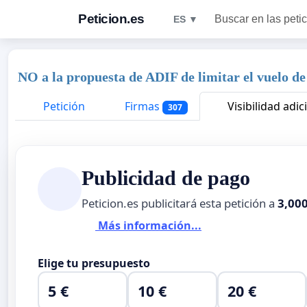
Peticion.es
Buscar en las peti
ES ▼
NO a la propuesta de ADIF de limitar el vuelo de
Petición
Firmas
Visibilidad adic
307
Publicidad de pago
Peticion.es publicitará esta petición a
3,00
Más información...
Elige tu presupuesto
5 €
10 €
20 €