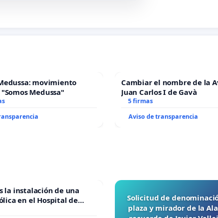
Medussa: movimiento
Cambiar el nombre de la 
 "Somos Medussa"
Juan Carlos I de Gavà
as
5 firmas
transparencia
Aviso de transparencia
s la instalación de una
Solicitud de denominaci
ólica en el Hospital de
plaza y mirador de la A
recuerdo de Javier Vall