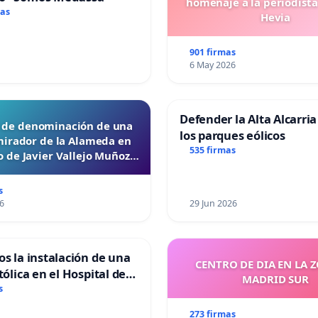
homenaje a la periodista
mas
Hevia
901 firmas
6 May 2026
Defender la Alta Alcarria
d de denominación de una
los parques eólicos
mirador de la Alameda en
535 firmas
 de Javier Vallejo Muñoz
“Mazinger”
s
6
29 Jun 2026
os la instalación de una
CENTRO DE DIA EN LA 
tólica en el Hospital de
MADRID SUR
s
273 firmas