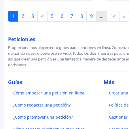
1
2
3
4
5
6
7
8
9
...
14
»
Peticion.es
Proporcionamos alojamiento gratis para peticiones en línea. Comienza 
utilizando nuestro poderoso servicio. Todos los días, nuestras petici
así que crear una petición es una fantástica manera de destacar ante e
decisiones.
Guías
Más
Cómo empezar una petición en línea
Crear una 
¿Cómo redactar una petición?
Política d
¿Cómo promover una petición?
Gestionar 