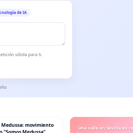
cnología de IA
tición sólida para ti.
seño
 Medussa: movimiento
Una calle en Sevilla en r
o "Somos Medussa"