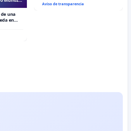
Aviso de transparencia
 de una
meda en
 Muñoz