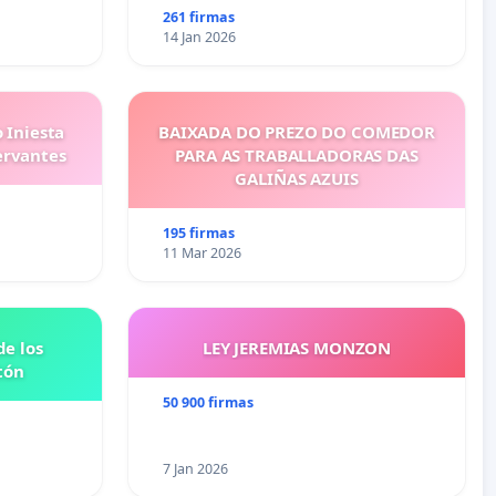
261 firmas
14 Jan 2026
 Iniesta
BAIXADA DO PREZO DO COMEDOR
ervantes
PARA AS TRABALLADORAS DAS
GALIÑAS AZUIS
195 firmas
11 Mar 2026
e los
LEY JEREMIAS MONZON
tón
50 900 firmas
7 Jan 2026