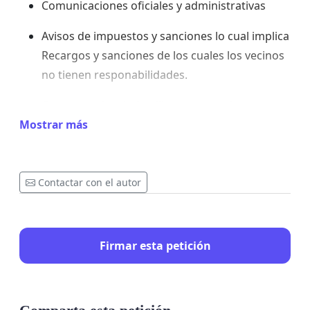
Comunicaciones oficiales y administrativas
Avisos de impuestos y sanciones lo cual implica
Recargos y sanciones de los cuales los vecinos
no tienen responabilidades.
Correspondencia familiar y personal
Mostrar más
La falta de este servicio básico vulnera nuestro
derecho a una comunicación efectiva y nos coloca
en una situación de
desigualdad respecto al resto
Contactar con el autor
de la ciudadanía
, especialmente a personas
mayores y vecinos que dependen exclusivamente
del correo postal.
Firmar esta petición
Por todo ello,
solicitamos de manera urgente a
Correos y a las administraciones competentes
que: