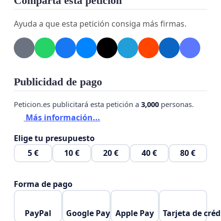
Comparta esta petición
Se restablezca
de forma inmediata
el servicio
Ayuda a que esta petición consiga más firmas.
de reparto postal regular en las partidas
rurales de la ciudad de Alicante.
Se garantice un
servicio de correo digno,
continuo y de calidad
, como corresponde a
Publicidad de pago
un servicio público esencial.
Peticion.es publicitará esta petición a
3,000
personas.
Se informe a la ciudadanía de las medidas
Más información...
adoptadas para evitar que esta situación
Elige tu presupuesto
vuelva a repetirse.
5 €
10 €
20 €
40 €
80 €
Firmamos esta petición para que se atienda
nuestra demanda con la urgencia y la
Forma de pago
responsabilidad que merece.
PayPal
Google Pay
Apple Pay
Tarjeta de créd