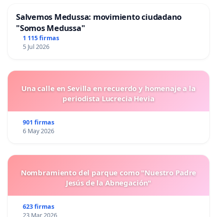
Salvemos Medussa: movimiento ciudadano
"Somos Medussa"
1 115 firmas
5 Jul 2026
Una calle en Sevilla en recuerdo y homenaje a la
periodista Lucrecia Hevia
901 firmas
6 May 2026
Nombramiento del parque como "Nuestro Padre
Jesús de la Abnegación"
623 firmas
23 Mar 2026