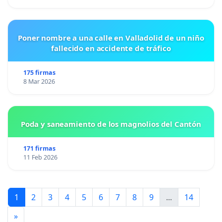
Poner nombre a una calle en Valladolid de un niño
fallecido en accidente de tráfico
175 firmas
8 Mar 2026
Poda y saneamiento de los magnolios del Cantón
171 firmas
11 Feb 2026
1
2
3
4
5
6
7
8
9
...
14
»