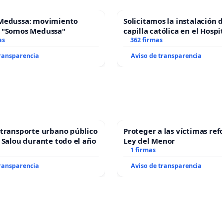
Medussa: movimiento
Solicitamos la instalación 
 "Somos Medussa"
capilla católica en el Hospi
as
Alcañiz
362 firmas
transparencia
Aviso de transparencia
transporte urbano público
Proteger a las víctimas ref
 Salou durante todo el año
Ley del Menor
1 firmas
transparencia
Aviso de transparencia