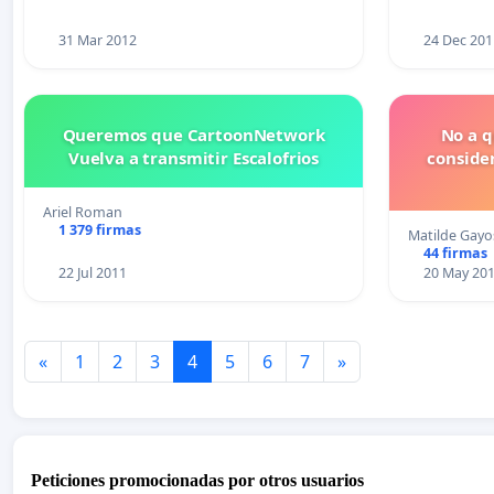
31 Mar 2012
24 Dec 201
Queremos que CartoonNetwork
No a q
Vuelva a transmitir Escalofrios
conside
Ariel Roman
1 379 firmas
Matilde Gayo
44 firmas
22 Jul 2011
20 May 20
«
1
2
3
4
5
6
7
»
Peticiones promocionadas por otros usuarios