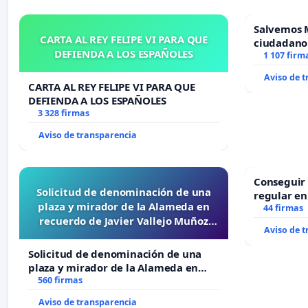
Salvemos 
CARTA AL REY FELIPE VI PARA QUE
ciudadano
DEFIENDA A LOS ESPAÑOLES
1 107 firm
Aviso de 
CARTA AL REY FELIPE VI PARA QUE
DEFIENDA A LOS ESPAÑOLES
3 328 firmas
Aviso de transparencia
Conseguir 
Solicitud de denominación de una
regular en
plaza y mirador de la Alameda en
44 firmas
recuerdo de Javier Vallejo Muñoz
Aviso de 
“Mazinger”
Solicitud de denominación de una
plaza y mirador de la Alameda en
recuerdo de Javier Vallejo Muñoz
560 firmas
“Mazinger”
Aviso de transparencia