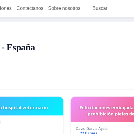
ciones
Contactanos
Sobre nosotros
Buscar
 - España
n hospital veterinario
Felicitaciones embajada
prohibición pieles d
i
David García Ayala
77 firmas