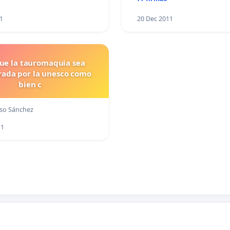
1
20 Dec 2011
ue la tauromaquia sea
rada por la unesco como
bien c
so Sánchez
11