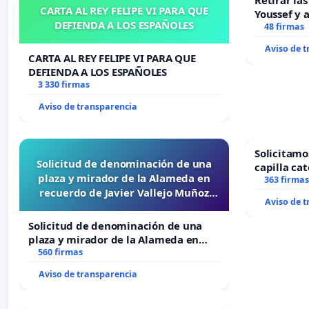
Retirar la
CARTA AL REY FELIPE VI PARA QUE
Youssef y 
DEFIENDA A LOS ESPAÑOLES
48 firmas
Aviso de 
CARTA AL REY FELIPE VI PARA QUE
DEFIENDA A LOS ESPAÑOLES
3 330 firmas
Aviso de transparencia
Solicitamo
Solicitud de denominación de una
capilla cat
plaza y mirador de la Alameda en
Alcañiz
363 firmas
recuerdo de Javier Vallejo Muñoz
Aviso de 
“Mazinger”
Solicitud de denominación de una
plaza y mirador de la Alameda en
recuerdo de Javier Vallejo Muñoz
560 firmas
“Mazinger”
Aviso de transparencia