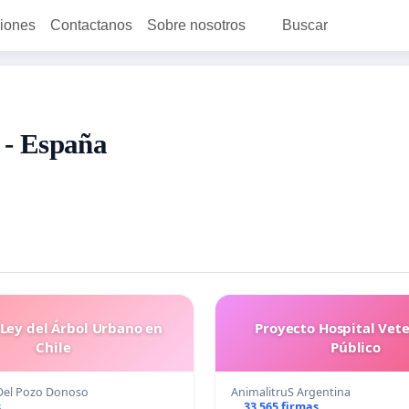
ciones
Contactanos
Sobre nosotros
Buscar
 - España
 Ley del Árbol Urbano en
Proyecto Hospital Vete
Chile
Público
Del Pozo Donoso
AnimalitruS Argentina
s
33 565 firmas