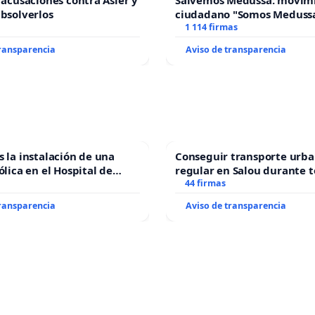
s acusaciones contra Asier y
Salvemos Medussa: movim
absolverlos
ciudadano "Somos Meduss
1 114 firmas
transparencia
Aviso de transparencia
s la instalación de una
Conseguir transporte urba
ólica en el Hospital de
regular en Salou durante t
44 firmas
transparencia
Aviso de transparencia