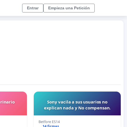
Entrar
Empieza una Petición
rinario
Sony vacila a sus usuarios no
explican nada y No compensan.
Betfore ES14
14 firmas