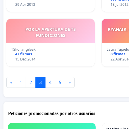
29 Apr 2013
18 Jul 2012
POR LA APERTURA DE TS
RYANAIR, 
FUNDICIONES
TSko langileak
Laura Tajuel
47 firmas
8 firmas
15 Dec 2014
22 Apr 201
«
1
2
3
4
5
»
Peticiones promocionadas por otros usuarios