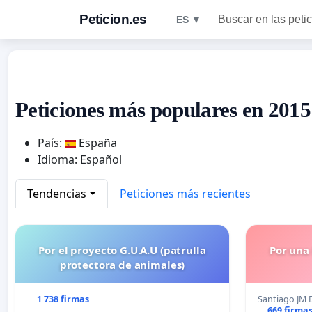
Peticion.es
Buscar en las peti
ES ▼
Peticiones más populares en 2015
País:
España
Idioma: Español
Tendencias
Peticiones más recientes
Por el proyecto G.U.A.U (patrulla
Por una
protectora de animales)
1 738 firmas
Santiago JM 
669 firma