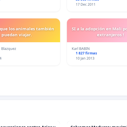
17 Dec 2011
que los animales también
SI a la adopción en Mali p
puedan viajar.
extranjeros !
o Blazquez
Karl BABIN
1 827 firmas
4
10 Jan 2013