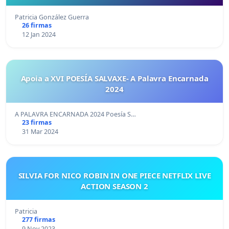
Patricia González Guerra
26 firmas
12 Jan 2024
Apoia a XVI POESÍA SALVAXE- A Palavra Encarnada
2024
A PALAVRA ENCARNADA 2024 Poesía S…
23 firmas
31 Mar 2024
SILVIA FOR NICO ROBIN IN ONE PIECE NETFLIX LIVE
ACTION SEASON 2
Patricia
277 firmas
9 Nov 2023