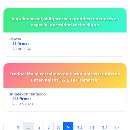
Alquiler social,obligatorio a grandes tenedores es
especial necesidad techo digno
Vanesa
13 firmas
7 Apr 2024
Traducción al castellano de Baten Kaitos Origins en
Baten Kaitos I & II HD Remaster
Un café con Nintendo
336 firmas
23 Sep 2023
«
1
...
6
7
8
9
10
11
12
13