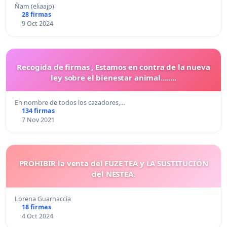
Ñam (eliaajp)
28 firmas
9 Oct 2024
Recogida de firmas , Estamos en contra de la nueva
ley sobre el bienestar animal........
En nombre de todos los cazadores,…
134 firmas
7 Nov 2021
PROHIBIR la venta del FUZE TEA y LA SUSTITUCIÓN
del NESTEA.
Lorena Guarnaccia
18 firmas
4 Oct 2024