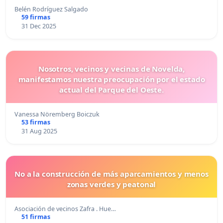
Belén Rodríguez Salgado
59 firmas
31 Dec 2025
Nosotros, vecinos y vecinas de Novelda,
manifestamos nuestra preocupación por el estado
actual del Parque del Oeste.
Vanessa Nöremberg Boiczuk
53 firmas
31 Aug 2025
No a la construcción de más aparcamientos y menos
zonas verdes y peatonal
Asociación de vecinos Zafra . Hue…
51 firmas