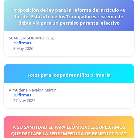
Proposición de ley para la reforma del artículo 48
bis del Estatuto de los Trabajadores: sistema de
doble vía para un permiso parental efectivo
SCARLEN SORIANO RUIZ
39 firmas
8 May 2026
Fotos para los padres niños primaria
Almudena Navalon Martin
30 firmas
27 Nov 2025
A SU SANTIDAD EL PAPA LEÓN XIV: LE SUPLICAMOS
QUE DECLARE LA SEDE IMPEDIDA DE BENEDICTO XVI