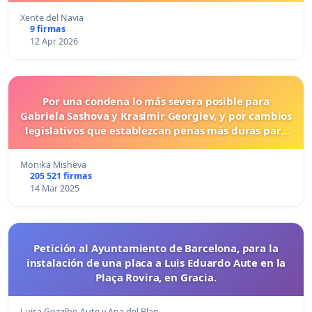
Xente del Navia
9 firmas
12 Apr 2026
Por una condena lo más severa posible para
Gabriela Sashova y Krasimir Georgiev, y por cambios
legislativos que establezcan penas más duras para
los crímenes cometidos contra los animales.
Monika Misheva
205 521 firmas
14 Mar 2025
Petición al Ayuntamiento de Barcelona, para la
instalación de una placa a Luis Eduardo Aute en la
Plaça Rovira, en Gracia.
Luisa Gozalbo Aute y Ana del Blan…