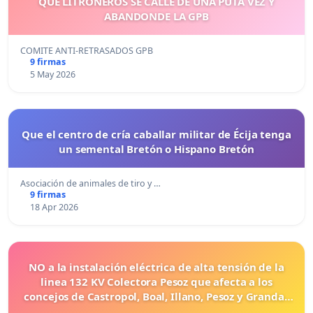
QUE LITRONEROS SE CALLE DE UNA PUTA VEZ Y
ABANDONDE LA GPB
COMITE ANTI-RETRASADOS GPB
9 firmas
5 May 2026
Que el centro de cría caballar militar de Écija tenga
un semental Bretón o Hispano Bretón
Asociación de animales de tiro y …
9 firmas
18 Apr 2026
NO a la instalación eléctrica de alta tensión de la
linea 132 KV Colectora Pesoz que afecta a los
concejos de Castropol, Boal, Illano, Pesoz y Grandas
de Salime.