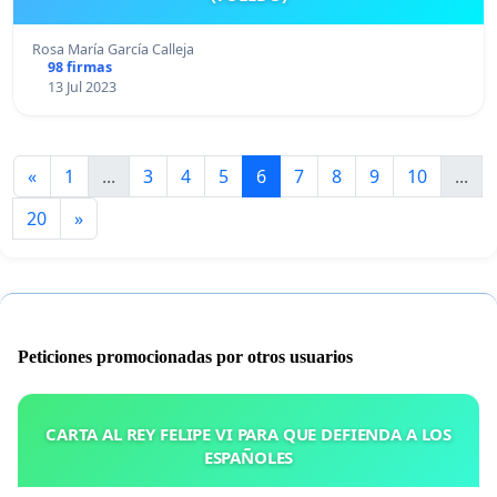
Rosa María García Calleja
98 firmas
13 Jul 2023
«
1
...
3
4
5
6
7
8
9
10
...
20
»
Peticiones promocionadas por otros usuarios
CARTA AL REY FELIPE VI PARA QUE DEFIENDA A LOS
ESPAÑOLES