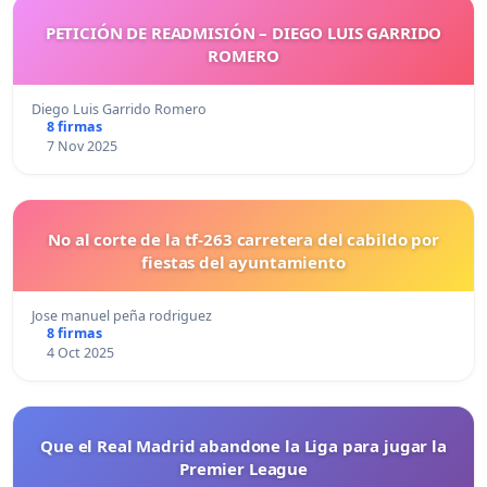
PETICIÓN DE READMISIÓN – DIEGO LUIS GARRIDO
ROMERO
Diego Luis Garrido Romero
8 firmas
7 Nov 2025
No al corte de la tf-263 carretera del cabildo por
fiestas del ayuntamiento
Jose manuel peña rodriguez
8 firmas
4 Oct 2025
Que el Real Madrid abandone la Liga para jugar la
Premier League