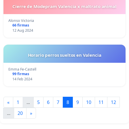
Cierre de Modepram Valencia x maltrato animal
Alonso Victoria
66 firmas
12 Aug 2024
Horario perros sueltos en Valencia
Emma Fe-Castell
99 firmas
14 Feb 2024
«
1
...
5
6
7
8
9
10
11
12
...
20
»