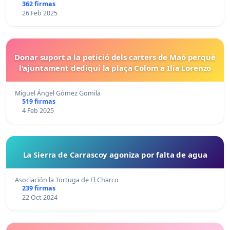
362 firmas
26 Feb 2025
Donar suport a la petició dels carters de Maó perquè
l'ajuntament dediqui la plaça Colom a Ilia Lorenzo
Miguel Ángel Gómez Gomila
519 firmas
4 Feb 2025
La Sierra de Carrascoy agoniza por falta de agua
Asociación la Tortuga de El Charco
239 firmas
22 Oct 2024