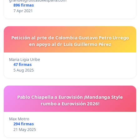
grandesgruistasdeespaña.com
896 firmas
7 Apr 2021
Petición al prte de Colombia Gustavo Petro Urrego
en apoyo al dr Luis Guillermo Pérez
Maria Ligia Uribe
47 firmas
5 Aug 2025
Pablo Chiapella a Eurovisión ¡Mandanga Style
rumbo a Eurovisión 2026!
Max Motro
294 firmas
21 May 2025