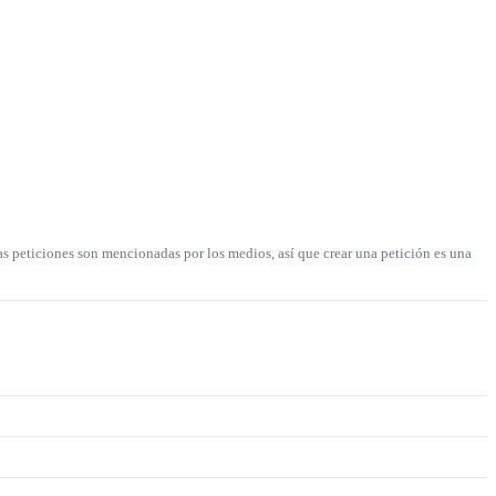
as peticiones son mencionadas por los medios, así que crear una petición es una