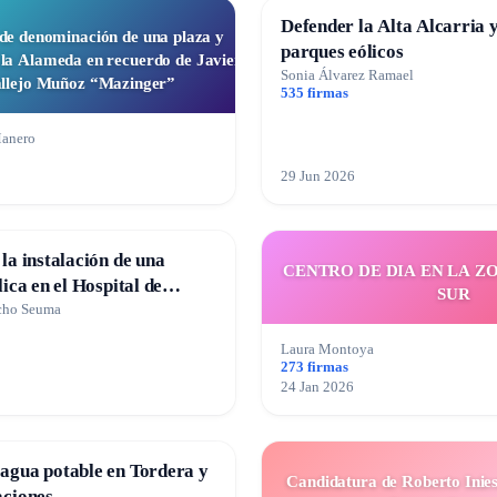
Defender la Alta Alcarria y
 de denominación de una plaza y
parques eólicos
la Alameda en recuerdo de Javier
Sonia Álvarez Ramael
llejo Muñoz “Mazinger”
535 firmas
anero
29 Jun 2026
la instalación de una
CENTRO DE DIA EN LA Z
lica en el Hospital de
SUR
ncho Seuma
Laura Montoya
273 firmas
24 Jan 2026
agua potable en Tordera y
Candidatura de Roberto Inies
aciones