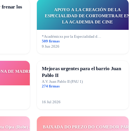
 frenar los
APOYO A LA CREACIÓN DE LA
ESPECIALIDAD DE CORTOMETRAJE EN
LA ACADEMIA DE CINE
*Académicxs por la Especialidad d…
509 firmas
9 Jun 2026
Mejoras urgentes para el barrio Juan
ONA DE MADRID
Pablo II
A.V. Juan Pablo II (PAU 1)
274 firmas
16 Jul 2026
ta Ojea (Robe) al
BAIXADA DO PREZO DO COMEDOR PAR