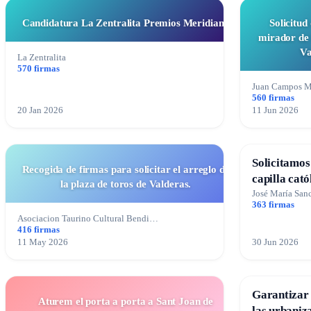
Candidatura La Zentralita Premios Meridiana
Solicitud
mirador de 
Va
La Zentralita
570 firmas
Juan Campos M
560 firmas
20 Jan 2026
11 Jun 2026
Solicitamos 
Recogida de firmas para solicitar el arreglo de
capilla cató
la plaza de toros de Valderas.
Alcañiz
José María Sa
363 firmas
Asociacion Taurino Cultural Bendi…
416 firmas
11 May 2026
30 Jun 2026
Garantizar 
Aturem el porta a porta a Sant Joan de
las urbaniz