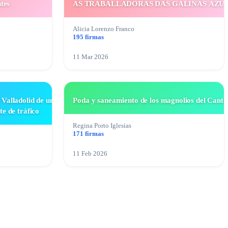
tes
AS TRABALLADORAS DAS GALIÑAS AZUI
…
Alicia Lorenzo Franco
195 firmas
11 Mar 2026
 Valladolid de un
Poda y saneamiento de los magnolios del Cantó
te de tráfico
Regina Porto Iglesias
171 firmas
11 Feb 2026