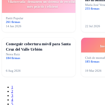
Vilatorrada: demanem un sistema de recollida
María José Vera
més pràctic i eficient
255 firmas
Partit Popular
261 firmas
14 Jan 2026
22 Jul 2026
Conseguir cobertura móvil para Santa
Ins
Cruz del Valle Urbión
Nerea Ruiz
Club de montañ
184 firmas
185 firmas
6 Aug 2026
19 Mar 2026
1
2
3
4
5