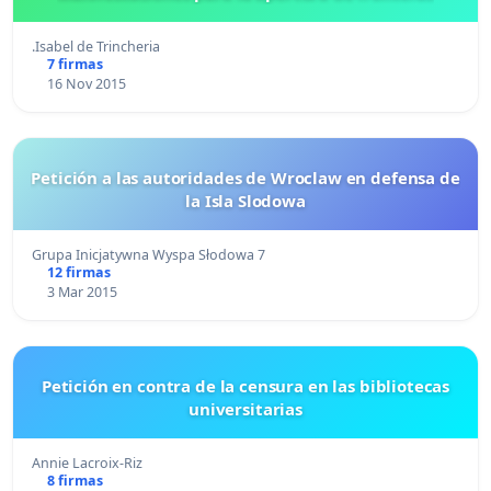
.Isabel de Trincheria
7 firmas
16 Nov 2015
Petición a las autoridades de Wroclaw en defensa de
la Isla Slodowa
Grupa Inicjatywna Wyspa Słodowa 7
12 firmas
3 Mar 2015
Petición en contra de la censura en las bibliotecas
universitarias
Annie Lacroix-Riz
8 firmas