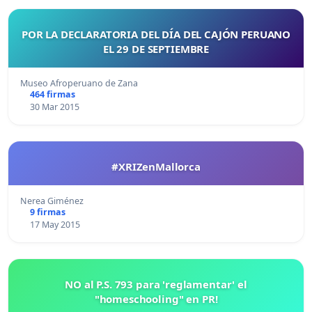
POR LA DECLARATORIA DEL DÍA DEL CAJÓN PERUANO
EL 29 DE SEPTIEMBRE
Museo Afroperuano de Zana
464 firmas
30 Mar 2015
#XRIZenMallorca
Nerea Giménez
9 firmas
17 May 2015
NO al P.S. 793 para 'reglamentar' el
"homeschooling" en PR!