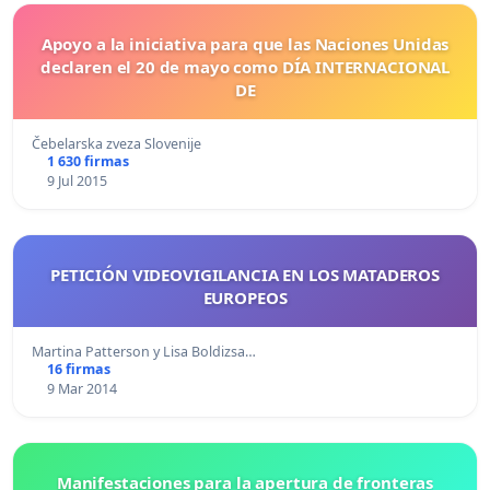
Apoyo a la iniciativa para que las Naciones Unidas
declaren el 20 de mayo como DÍA INTERNACIONAL
DE
Čebelarska zveza Slovenije
1 630 firmas
9 Jul 2015
PETICIÓN VIDEOVIGILANCIA EN LOS MATADEROS
EUROPEOS
Martina Patterson y Lisa Boldizsa…
16 firmas
9 Mar 2014
Manifestaciones para la apertura de fronteras