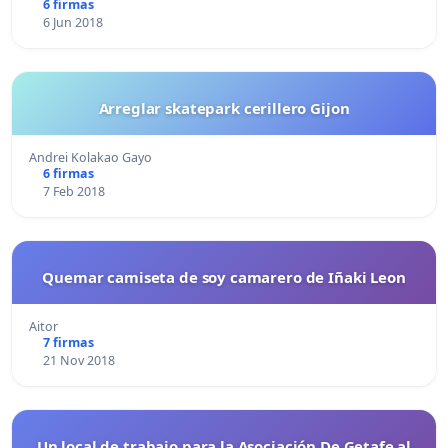
6 firmas
6 Jun 2018
Arreglar skatepark cerillero Gijon
Andrei Kolakao Gayo
6 firmas
7 Feb 2018
Quemar camiseta de soy camarero de Iñaki Leon
Aitor
7 firmas
21 Nov 2018
Un local de trabajo para la Asociación De Getafe al