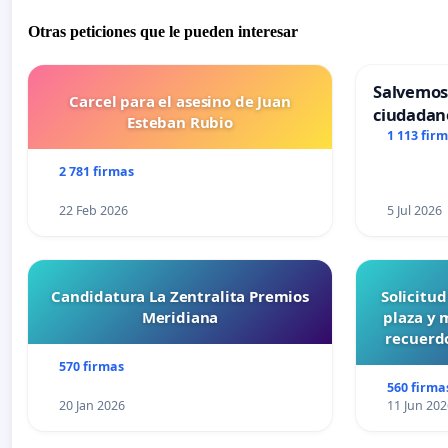
Otras peticiones que le pueden interesar
Salvemos
Carcel para el asesino de Juan
ciudadan
Esteban Rubio
1 113 fir
2 781 firmas
22 Feb 2026
5 Jul 2026
Candidatura La Zentralita Premios
Solicitu
Meridiana
plaza y 
recuerdo
570 firmas
560 firma
20 Jan 2026
11 Jun 202