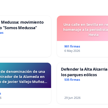
 Medussa: movimiento
Una calle en Sevilla en r
o "Somos Medussa"
homenaje a la periodista
mas
Hevia
901 firmas
6 May 2026
Defender la Alta Alcarria
d de denominación de una
los parques eólicos
mirador de la Alameda en
535 firmas
 de Javier Vallejo Muñoz
“Mazinger”
s
6
29 Jun 2026