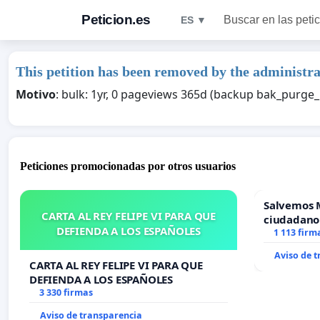
Peticion.es
Buscar en las peti
ES ▼
This petition has been removed by the administra
Motivo
: bulk: 1yr, 0 pageviews 365d (backup bak_purg
Peticiones promocionadas por otros usuarios
Salvemos 
CARTA AL REY FELIPE VI PARA QUE
ciudadano
DEFIENDA A LOS ESPAÑOLES
1 113 firm
Aviso de 
CARTA AL REY FELIPE VI PARA QUE
DEFIENDA A LOS ESPAÑOLES
3 330 firmas
Aviso de transparencia