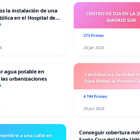
os la instalación de una
CENTRO DE DIA EN LA 
tólica en el Hospital de
MADRID SUR
s
273 firmas
6
24 Jan 2026
ar agua potable en
Candidatura de Roberto
 las urbanizaciones
Ojea (Robe) al Premio C
s
4 194 firmas
6
20 Jun 2024
Conseguir cobertura móv
 nombre a una calle en
Santa Cruz del Valle Urb