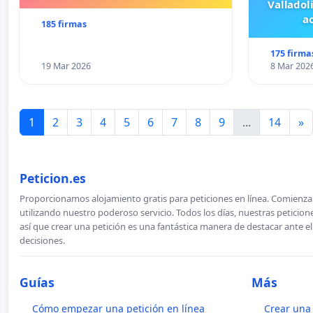
Valladol
ac
185 firmas
175 firma
19 Mar 2026
8 Mar 202
1
2
3
4
5
6
7
8
9
...
14
»
Peticion.es
Proporcionamos alojamiento gratis para peticiones en línea. Comienza 
utilizando nuestro poderoso servicio. Todos los días, nuestras petici
así que crear una petición es una fantástica manera de destacar ante e
decisiones.
Guías
Más
Cómo empezar una petición en línea
Crear una 