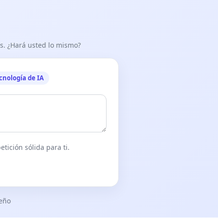
as. ¿Hará usted lo mismo?
cnología de IA
tición sólida para ti.
seño