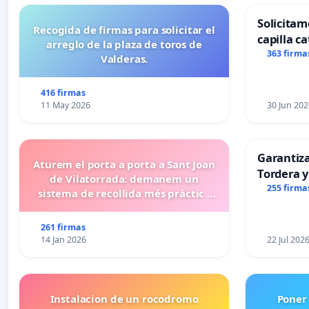
Solicitam
Recogida de firmas para solicitar el
capilla ca
arreglo de la plaza de toros de
Alcañiz
363 firma
Valderas.
416 firmas
11 May 2026
30 Jun 202
Garantiz
Aturem el porta a porta a Sant Joan
Tordera y
de Vilatorrada: demanem un
255 firma
sistema de recollida més pràctic i
eficient
261 firmas
14 Jan 2026
22 Jul 202
Instalacion de un rocodromo
Poner