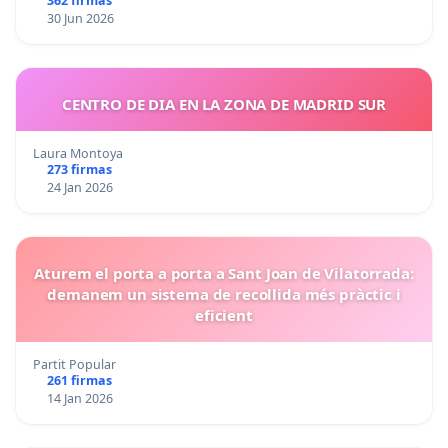
362 firmas
30 Jun 2026
CENTRO DE DIA EN LA ZONA DE MADRID SUR
Laura Montoya
273 firmas
24 Jan 2026
Aturem el porta a porta a Sant Joan de Vilatorrada:
demanem un sistema de recollida més pràctic i
eficient
Partit Popular
261 firmas
14 Jan 2026