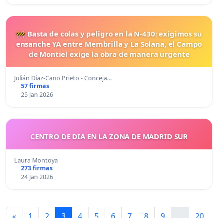
🚧 Basta de colas y peligro en la N-430: exigimos su
ensanche YA entre Membrilla y La Solana, el Campo
de Montiel exige la obra de manera urgente
Julián Díaz-Cano Prieto - Conceja…
57 firmas
25 Jan 2026
CENTRO DE DIA EN LA ZONA DE MADRID SUR
Laura Montoya
273 firmas
24 Jan 2026
«
1
2
3
4
5
6
7
8
9
...
20