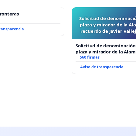
fronteras
Solicitud de denominaci
plaza y mirador de la A
transparencia
recuerdo de Javier Vall
“Mazinger”
Solicitud de denominación
plaza y mirador de la Ala
recuerdo de Javier Vallejo
560 firmas
“Mazinger”
Aviso de transparencia