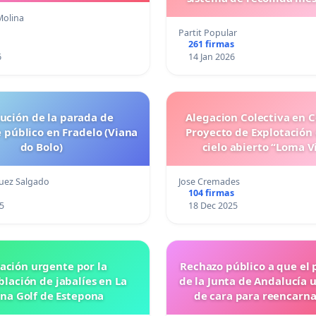
eficient
Molina
Partit Popular
261 firmas
6
14 Jan 2026
tución de la parada de
Alegacion Colectiva en C
 público en Fradelo (Viana
Proyecto de Explotación 
do Bolo)
cielo abierto “Loma V
uez Salgado
Jose Cremades
104 firmas
5
18 Dec 2025
ación urgente por la
Rechazo público a que el 
lación de jabalíes en La
de la Junta de Andalucía 
ina Golf de Estepona
de cara para reencarna
Baltasar