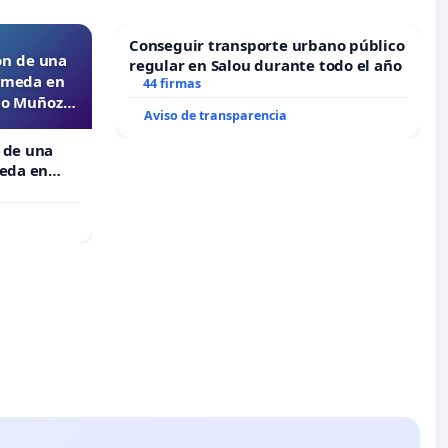
Conseguir transporte urbano público
ón de una
regular en Salou durante todo el año
lameda en
44 firmas
ejo Muñoz
Aviso de transparencia
 de una
meda en
 Muñoz