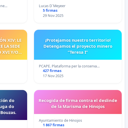
one…
Lucas D´Meyeer
5 firmas
29 Nov 2025
ÓN XIV: LE
¡Protejamos nuestro territorio!
E LA SEDE
Detengamos el proyecto minero
 XVI Y/O
“Teresa I”
IMIENTO
TE
PCAPE. Plataforma per la conserva…
427 firmas
17 Nov 2025
ción do
Recogida de firma contra el deslinde
auga do
de la Marisma de Hinojos
Bouzas.
Ayuntamiento de Hinojos
1 867 firmas