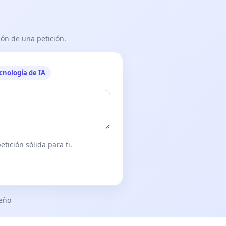
ón de una petición.
cnología de IA
tición sólida para ti.
seño