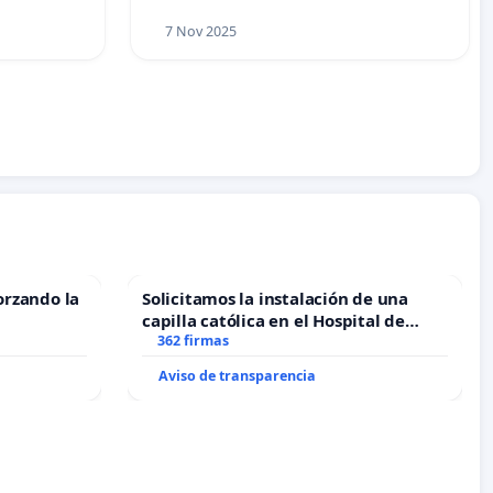
7 Nov 2025
orzando la
Solicitamos la instalación de una
capilla católica en el Hospital de
Alcañiz
362 firmas
Aviso de transparencia