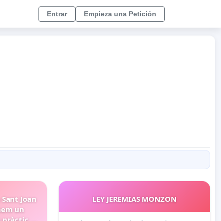
Entrar
Empieza una Petición
 Sant Joan
LEY JEREMIAS MONZON
nem un
 pràctic i