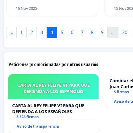
16 Nov 2025
15 Nov 20
«
1
2
3
4
5
6
7
8
9
...
20
Peticiones promocionadas por otros usuarios
Cambiar e
CARTA AL REY FELIPE VI PARA QUE
Juan Carlo
DEFIENDA A LOS ESPAÑOLES
5 firmas
Aviso de 
CARTA AL REY FELIPE VI PARA QUE
DEFIENDA A LOS ESPAÑOLES
3 328 firmas
Aviso de transparencia