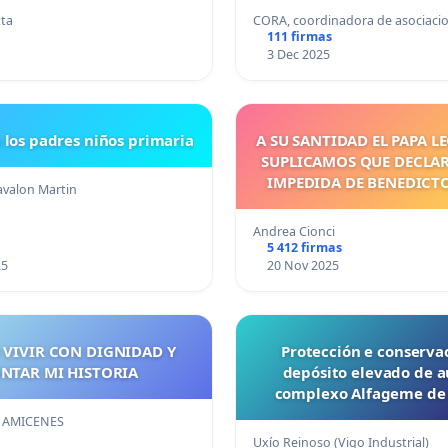
tta
CORA, coordinadora de asociaci
111 firmas
3 Dec 2025
 los padres niños primaria
A SU SANTIDAD EL PAPA LE
SUPLICAMOS QUE DECLAR
IMPEDIDA DE BENEDICTO
valon Martin
QUE INICIE EL PROCED
CORRESPONDIEN
Andrea Cionci
5 412 firmas
25
20 Nov 2025
 VIVIR CON DIGNIDAD Y
Protección e conserva
NTAR MI HISTORIA
depósito elevado de 
complexo Alfageme de 
 AMICENES
Uxío Reinoso (Vigo Industrial)