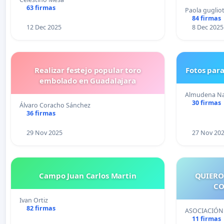
63 firmas
Paola guglio
84 firmas
12 Dec 2025
8 Dec 2025
Realizar festejo popular toro
Fotos para
embolado en Guadalajara
Almudena Na
30 firmas
Álvaro Coracho Sánchez
36 firmas
29 Nov 2025
27 Nov 20
Campo Juan Carlos Martin
QUIERO
CO
Ivan Ortiz
82 firmas
ASOCIACIÓN
11 firmas