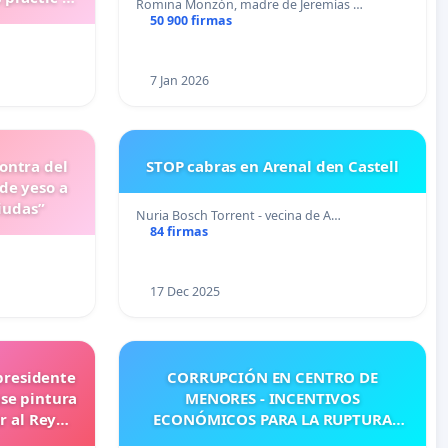
Romina Monzón, madre de Jeremías …
50 900 firmas
7 Jan 2026
ontra del
STOP cabras en Arenal den Castell
de yeso a
iudas”
Nuria Bosch Torrent - vecina de A…
84 firmas
17 Dec 2025
presidente
CORRUPCIÓN EN CENTRO DE
use pintura
MENORES - INCENTIVOS
r al Rey
ECONÓMICOS PARA LA RUPTURA
FAMILIAR