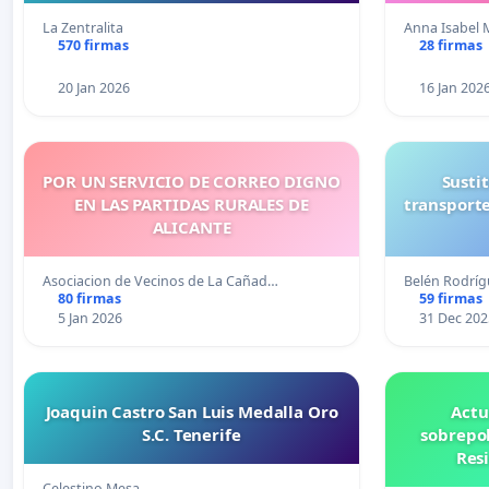
La Zentralita
Anna Isabel 
570 firmas
28 firmas
20 Jan 2026
16 Jan 202
POR UN SERVICIO DE CORREO DIGNO
Susti
EN LAS PARTIDAS RURALES DE
transporte
ALICANTE
Asociacion de Vecinos de La Cañad…
Belén Rodríg
80 firmas
59 firmas
5 Jan 2026
31 Dec 202
Joaquin Castro San Luis Medalla Oro
Actu
S.C. Tenerife
sobrepob
Res
Celestino Mesa