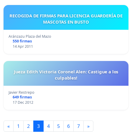
RECOGIDA DE FIRMAS PARA LICENCIA GUARDERÍA DE
MASCOTAS EN BUSTO
Aránzazu Plaza del Mazo
550 firmas
14 Apr 2011
Jueza Edith Victoria Coronel Alen: Castigue a los
culpables!
Javier Restrepo
649 firmas
17 Dec 2012
«
1
2
3
4
5
6
7
»