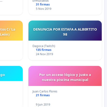
o…
Ermuclassic
31 firmas
5 Nov 2019
tos C/ La
DENUNCIA POR ESTAFA A ALBERTITO
(León)
98
Dagoca (Twitch)
135 firmas
24 Nov 2019
ago
Por un acceso lógico y justo a
nuestra piscina municipal
Juan Carlos Flores
21 firmas
9 Jun 2019