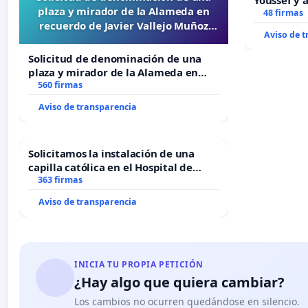
Youssef y 
plaza y mirador de la Alameda en
48 firmas
recuerdo de Javier Vallejo Muñoz
Aviso de 
“Mazinger”
Solicitud de denominación de una
plaza y mirador de la Alameda en
recuerdo de Javier Vallejo Muñoz
560 firmas
“Mazinger”
Aviso de transparencia
Solicitamos la instalación de una
capilla católica en el Hospital de
Alcañiz
363 firmas
Aviso de transparencia
INICIA TU PROPIA PETICIÓN
¿Hay algo que quiera cambiar?
Los cambios no ocurren quedándose en silencio.