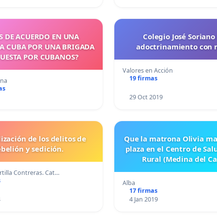
ÁS DE ACUERDO EN UNA
Colegio José Soriano 
 A CUBA POR UNA BRIGADA
adoctrinamiento con m
UESTA POR CUBANOS?
Valores en Acción
19 firmas
ana
as
29 Oct 2019
ización de los delitos de
Que la matrona Olivia m
ebelión y sedición.
plaza en el Centro de Sa
Rural (Medina del C
tilla Contreras. Cat…
s
Alba
17 firmas
8
4 Jan 2019