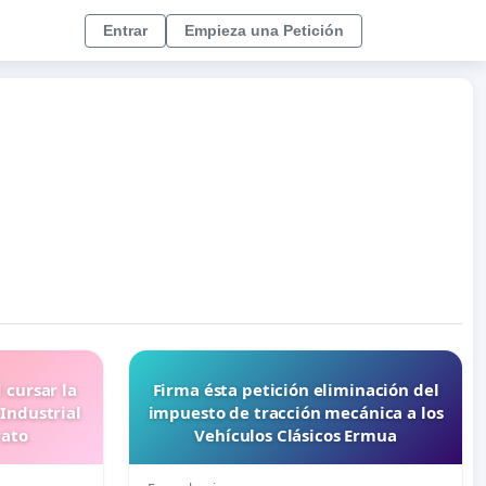
Entrar
Empieza una Petición
 cursar la
Firma ésta petición eliminación del
Industrial
impuesto de tracción mecánica a los
rato
Vehículos Clásicos Ermua