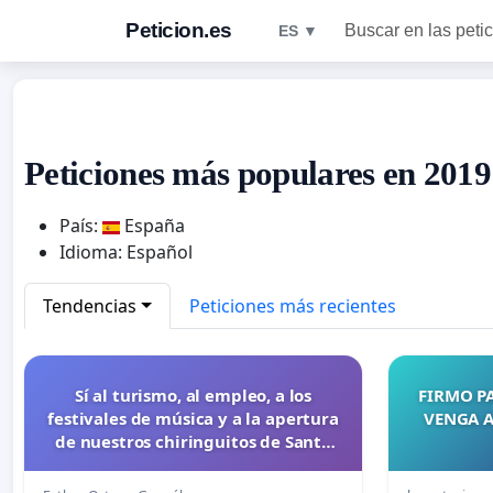
Peticion.es
Buscar en las peti
ES ▼
Peticiones más populares en 2019
País:
España
Idioma: Español
Tendencias
Peticiones más recientes
Sí al turismo, al empleo, a los
FIRMO PA
festivales de música y a la apertura
VENGA A
de nuestros chiringuitos de Santa
Pola en la playa.