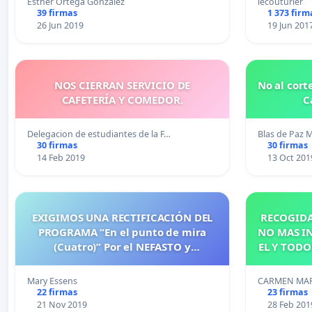
Esther Ortega González
lecouturier
39 firmas
1 373 firm
26 Jun 2019
19 Jun 201
NOS CIERRAN SERVICIO DE
No al cort
CAFETERÍA Y COMEDOR.
C
Delegacion de estudiantes de la F…
Blas de Paz M
30 firmas
30 firmas
14 Feb 2019
13 Oct 201
EXIGIMOS UNA RECTIFICACIÓN DEL
RECOGIDA
PROGRAMA “En el punto de mira
NO MAS IN
(Cuatro)” Por el NEFASTO y
EL Y TODO
MANIPULADOR programa sobre las
POR ES
Uñas.
DENUNC
Mary Essens
CARMEN MA
22 firmas
23 firmas
21 Nov 2019
28 Feb 201