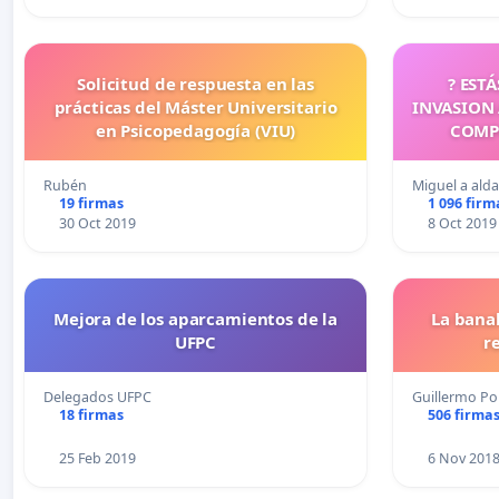
Solicitud de respuesta en las
? EST
prácticas del Máster Universitario
INVASION
en Psicopedagogía (VIU)
COMP
Rubén
Miguel a ald
19 firmas
1 096 firm
30 Oct 2019
8 Oct 2019
Mejora de los aparcamientos de la
La banal
UFPC
r
Delegados UFPC
Guillermo Por
18 firmas
506 firma
25 Feb 2019
6 Nov 201