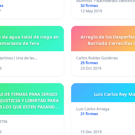
Alumnos 1ºBachillerato científic
as
32 firmas
7
12 May 2019
e de agua total de riego en
Arreglo de los Desperfec
amarzana de Tera
Barriada Correcillas 
artínez ( Una de las…
Carlos Robles Gutiérrez
25 firmas
9
23 Oct 2019
S DE FIRMAS PARA SERGIO
Luis Carlos Rey M
JUSTICIA Y LIBERTAD PARA
S LOS QUE ESTEN PASANDO
Luis Carlos Arriaga
TA SITUACION..NO ALAS
21 firmas
IAS FALSAS..#NIUNOMAS
RTIN
#YOSITECREO
9
15 Dec 2019