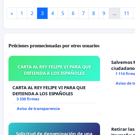
«
1
2
3
4
5
6
7
8
9
...
11
Peticiones promocionadas por otros usuarios
Salvemos 
CARTA AL REY FELIPE VI PARA QUE
ciudadano
DEFIENDA A LOS ESPAÑOLES
1 114 firm
Aviso de 
CARTA AL REY FELIPE VI PARA QUE
DEFIENDA A LOS ESPAÑOLES
3 330 firmas
Aviso de transparencia
Retirar la
Solicitud de denominación de una