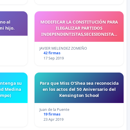
no al
MODIFICAR LA CONSTITUCIÓN PARA
i hijo.
ILEGALIZAR PARTIDOS
INDEPENDENTISTAS,SECESIONISTAS,
FUNDAMENTALISTAS Y RADICALES
JAVIER MELENDEZ ZOMEÑO
42 firmas
17 Sep 2019
antenga su
Para que Miss O'Shea sea reconocida
lud Medina
en los actos del 50 Aniversario del
ampo)
Kensington School
Juan de la Puente
19 firmas
23 Apr 2019