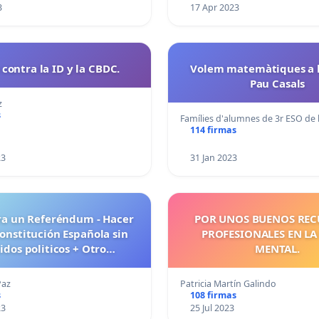
3
17 Apr 2023
contra la ID y la CBDC.
Volem matemàtiques a l
Pau Casals
z
s
Famílies d'alumnes de 3r ESO de 
114 firmas
23
31 Jan 2023
ra un Referéndum - Hacer
POR UNOS BUENOS REC
nstitución Española sin
PROFESIONALES EN LA
idos politicos + Otro
MENTAL.
ndum ampararnos en la
n de Independencia de los
Paz
Patricia Martín Galindo
es Libre y Soberanos
s
108 firmas
23
25 Jul 2023