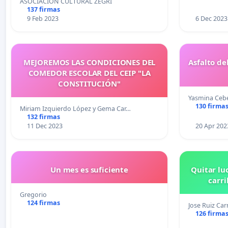
ASOCIACIÓN CULTURAL ZEGRÍ
137 firmas
9 Feb 2023
6 Dec 2023
MEJOREMOS LAS CONDICIONES DEL
Asfalto de
COMEDOR ESCOLAR DEL CEIP "LA
CONSTITUCIÓN"
Yasmina Cebe
130 firma
Miriam Izquierdo López y Gema Car…
132 firmas
11 Dec 2023
20 Apr 202
Un mes es suficiente
Quitar lu
carri
Gregorio
124 firmas
Jose Ruiz Ca
126 firma