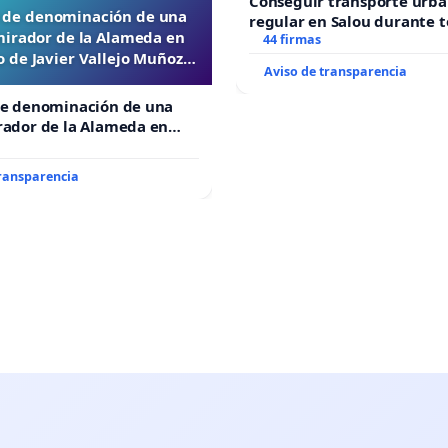
Conseguir transporte urba
d de denominación de una
regular en Salou durante t
mirador de la Alameda en
44 firmas
 de Javier Vallejo Muñoz
Aviso de transparencia
“Mazinger”
de denominación de una
rador de la Alameda en
e Javier Vallejo Muñoz
”
transparencia