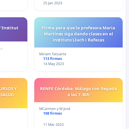
25 Jan 2023
'Institut
Firma para que la profesora Maria
Martínez siga dando clases en el
instituto Lluch i Rafecas
l…
Miriam Fatuarte
113 firmas
14 May 2023
URSOS Y
RENFE Córdoba- Málaga con llegada
 SALUD
a las 7.30h
MCarmen y M José
108 firmas
11 Mar 2023