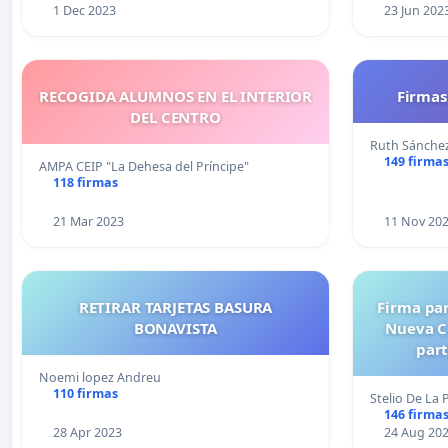
1 Dec 2023
23 Jun 202
RECOGIDA ALUMNOS EN EL INTERIOR
Firmas 
DEL CENTRO
Ruth Sánche
149 firma
AMPA CEIP "La Dehesa del Príncipe"
118 firmas
21 Mar 2023
11 Nov 20
RETIRAR TARJETAS BASURA
Firma pa
BONAVISTA
Nueva Co
part
refere
Noemi lopez Andreu
Declaracio
110 firmas
Stelio De La 
Ser
146 firma
28 Apr 2023
24 Aug 20