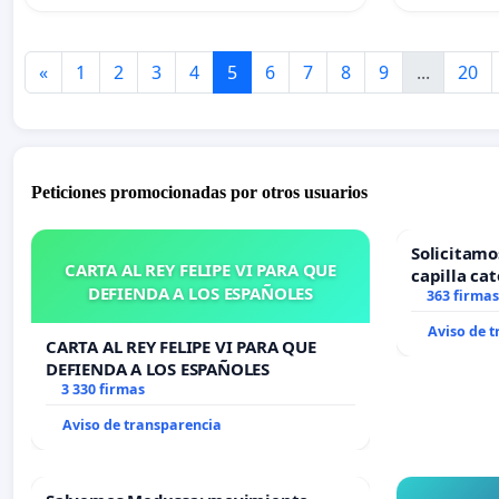
«
1
2
3
4
5
6
7
8
9
...
20
Peticiones promocionadas por otros usuarios
Solicitamo
CARTA AL REY FELIPE VI PARA QUE
capilla cat
DEFIENDA A LOS ESPAÑOLES
Alcañiz
363 firmas
Aviso de 
CARTA AL REY FELIPE VI PARA QUE
DEFIENDA A LOS ESPAÑOLES
3 330 firmas
Aviso de transparencia