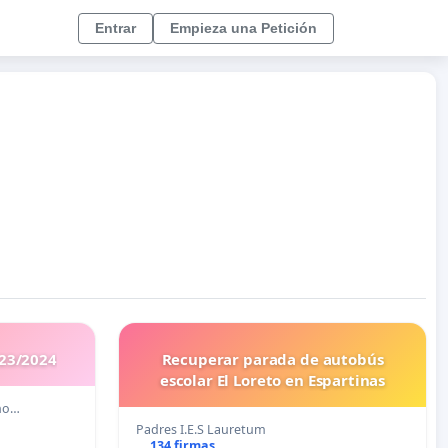
Entrar
Empieza una Petición
023/2024
Recuperar parada de autobús
escolar El Loreto en Espartinas
ano…
Padres I.E.S Lauretum
134 firmas