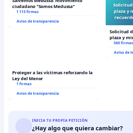
Salvemos Medussa: movimiento
Solicitu
ciudadano "Somos Medussa"
plaza y 
1 113 firmas
recuerdo
Aviso de transparencia
Solicitud 
plaza y mi
recuerdo d
560 firmas
“Mazinger
Aviso de 
Proteger a las víctimas reforzando la
Ley del Menor
1 firmas
Aviso de transparencia
INICIA TU PROPIA PETICIÓN
¿Hay algo que quiera cambiar?