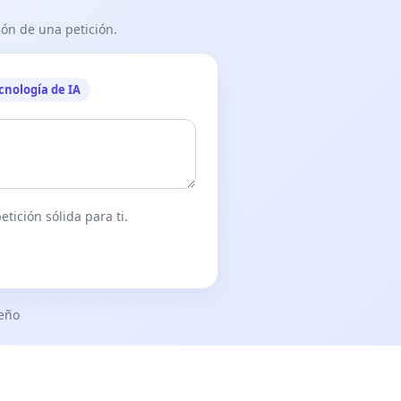
ón de una petición.
cnología de IA
tición sólida para ti.
seño