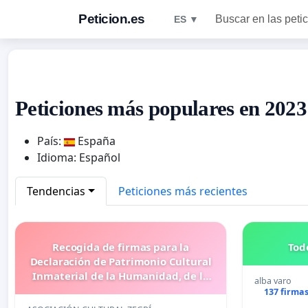
Peticion.es
Buscar en las peti
ES ▼
Peticiones más populares en 2023
País:
España
Idioma: Español
Tendencias
Peticiones más recientes
Recogida de firmas para la
Tod
Declaración de Patrimonio Cultural
Inmaterial de la Humanidad, de la
alba varo
BANDA DEL CC Y TT DE REAL CUERPO
137 firma
DE BOMBEROS DE MÁLAGA