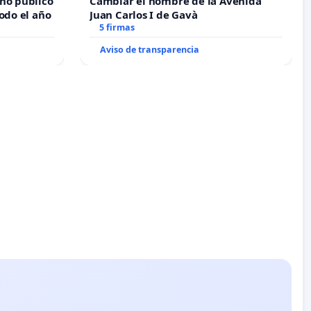
no público
Cambiar el nombre de la Avenida
odo el año
Juan Carlos I de Gavà
5 firmas
Aviso de transparencia