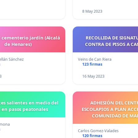
8 May 2023
l cementerio jardín (Alcalá
RECOLLIDA DE SIGNAT
de Henares)
CONTRA DE PISOS A CA
llán Sánchez
Veïns de Can Riera
s
123 firmas
3
16 May 2023
ces salientes en medio del
ADHESIÓN DEL CENT
l en pasos peatonales
ESCOLAPIOS A PLAN ACCE
COMUNIDAD DE MA
rmona
s
Carlos Gomez-Valades
120 firmas