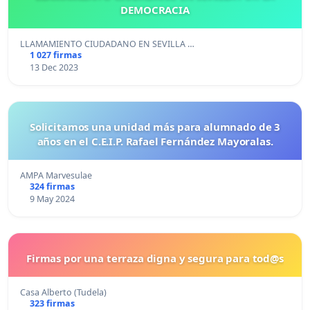
DEMOCRACIA
LLAMAMIENTO CIUDADANO EN SEVILLA …
1 027 firmas
13 Dec 2023
Solicitamos una unidad más para alumnado de 3
años en el C.E.I.P. Rafael Fernández Mayoralas.
AMPA Marvesulae
324 firmas
9 May 2024
Firmas por una terraza digna y segura para tod@s
Casa Alberto (Tudela)
323 firmas