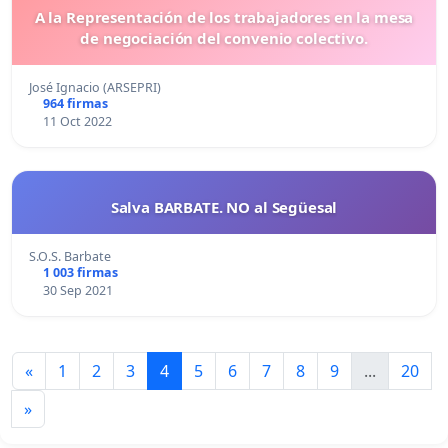
A la Representación de los trabajadores en la mesa
de negociación del convenio colectivo.
José Ignacio (ARSEPRI)
964 firmas
11 Oct 2022
Salva BARBATE. NO al Següesal
S.O.S. Barbate
1 003 firmas
30 Sep 2021
«
1
2
3
4
5
6
7
8
9
...
20
»