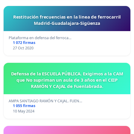
Restitución frecuencias en la linea de ferrocarril
Madrid-Guadalajara-Sigüenza
Plataforma en defensa del ferroca…
1 072 firmas
27 Oct 2020
Defensa de la ESCUELA PÚBLICA. Exigimos a la CAM
que No supriman un aula de 3 años en el CEIP
RAMÓN Y CAJAL de Fuenlabrada.
AMPA SANTIAGO RAMÓN Y CAJAL. FUEN…
1 055 firmas
10 May 2024