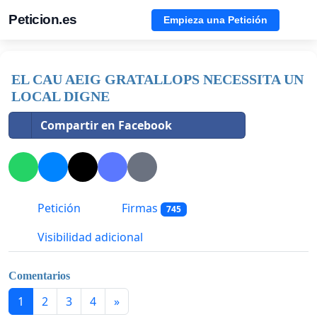
Peticion.es
Empieza una Petición
EL CAU AEIG GRATALLOPS NECESSITA UN
LOCAL DIGNE
Compartir en Facebook
Petición
Firmas
745
Visibilidad adicional
Comentarios
1
2
3
4
»