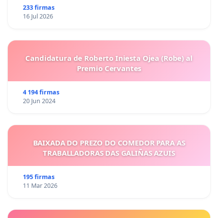
233 firmas
16 Jul 2026
Candidatura de Roberto Iniesta Ojea (Robe) al
Premio Cervantes
4 194 firmas
20 Jun 2024
BAIXADA DO PREZO DO COMEDOR PARA AS
TRABALLADORAS DAS GALIÑAS AZUIS
195 firmas
11 Mar 2026