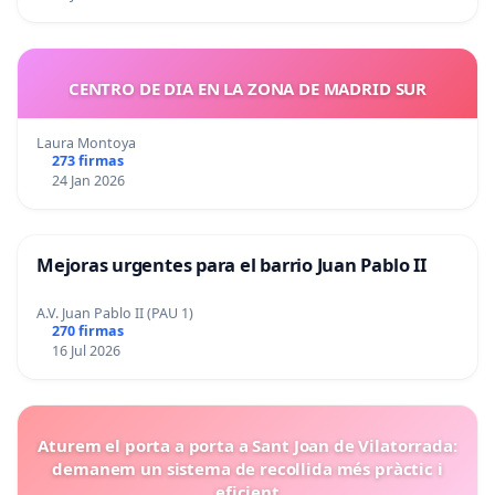
CENTRO DE DIA EN LA ZONA DE MADRID SUR
Laura Montoya
273 firmas
24 Jan 2026
Mejoras urgentes para el barrio Juan Pablo II
A.V. Juan Pablo II (PAU 1)
270 firmas
16 Jul 2026
Aturem el porta a porta a Sant Joan de Vilatorrada:
demanem un sistema de recollida més pràctic i
eficient