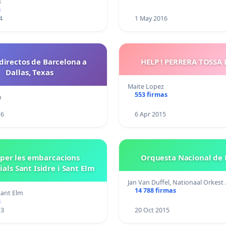
s
s
4
1 May 2016
directos de Barcelona a
HELP ! PERRERA TOSSA
Dallas, Texas
Maite Lopez
553 firmas
n
16
6 Apr 2015
. per les embarcacions
Orquesta Nacional de 
als Sant Isidre i Sant Elm
Jan Van Duffel, Nationaal Orkest
14 788 firmas
 Sant Elm
s
13
20 Oct 2015