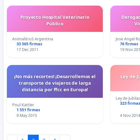
Proyecto Hospital Veterinario
Derogac
Público
Vi
AnimalitruS Argentina
Jose Angel R
33 565 firmas
76 firmas
17 Dec 2011
19 Nov 20
¡No más recortes! ¡Desarrollemos el
Ley de J
transporte de viajeros de larga
distancia por ffcc en Europa!
Ley de Jubila
323 firma
Poul Kattler
1 551 firmas
9 May 2015
4 Nov 201