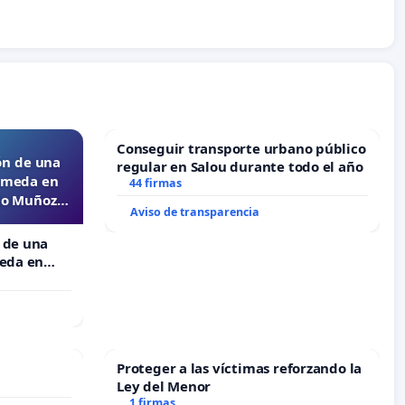
Conseguir transporte urbano público
ón de una
regular en Salou durante todo el año
lameda en
44 firmas
ejo Muñoz
Aviso de transparencia
 de una
meda en
 Muñoz
Proteger a las víctimas reforzando la
Ley del Menor
1 firmas