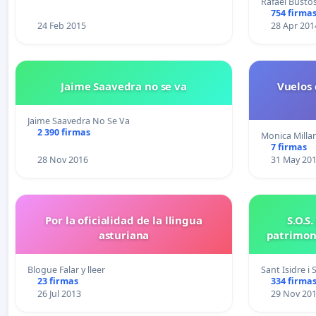
Rafael Busto
754 firma
24 Feb 2015
28 Apr 201
Jaime Saavedra no se va
Vuelos 
Jaime Saavedra No Se Va
2 390 firmas
Monica Milla
7 firmas
28 Nov 2016
31 May 20
Por la oficialidad de la llingua
S.O.S
asturiana
patrimoni
Blogue Falar y lleer
Sant Isidre i
23 firmas
334 firma
26 Jul 2013
29 Nov 20