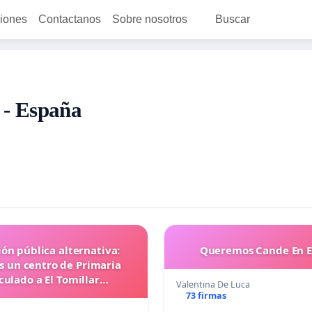
ciones
Contactanos
Sobre nosotros
Buscar
 - España
ón pública alternativa:
Queremos Cande En 
 un centro de Primaria
culado a El Tomillar
Valentina De Luca
(Torrelodones)
73 firmas