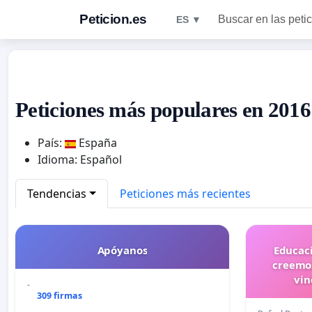
Peticion.es
Buscar en las peti
ES ▼
Peticiones más populares en 2016
País:
España
Idioma: Español
Tendencias
Peticiones más recientes
Apóyanos
Educaci
creemos
vin
-
309 firmas