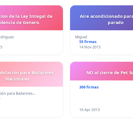
ion de la Ley Integal de
Aire acondicionado par
olencia de Genero.
parado
odriguez
Miguel
55 firmas
15
14 Nov 2015
ubilación para Bailarines
NO al cierre de Pet S
Nacionales
306 firmas
ción para Bailarines…
s
4
16 Apr 2013