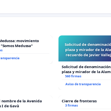
Medussa: movimiento
Solicitud de denominaci
 "Somos Medussa"
plaza y mirador de la A
as
recuerdo de Javier Vall
transparencia
“Mazinger”
Solicitud de denominación
plaza y mirador de la Ala
recuerdo de Javier Vallejo
560 firmas
“Mazinger”
Aviso de transparencia
l nombre de la Avenida
Cierre de fronteras
s I de Gavà
3 firmas