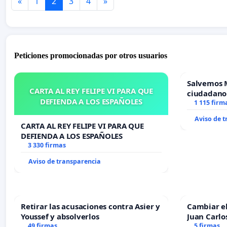
«
1
2
3
4
»
Peticiones promocionadas por otros usuarios
Salvemos 
CARTA AL REY FELIPE VI PARA QUE
ciudadano
DEFIENDA A LOS ESPAÑOLES
1 115 firm
Aviso de 
CARTA AL REY FELIPE VI PARA QUE
DEFIENDA A LOS ESPAÑOLES
3 330 firmas
Aviso de transparencia
Retirar las acusaciones contra Asier y
Cambiar e
Youssef y absolverlos
Juan Carlo
49 firmas
5 firmas