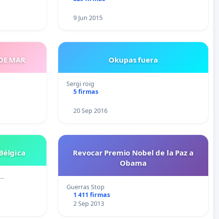
9 Jun 2015
 DE MAR
Okupas fuera
Sergi roig
5 firmas
20 Sep 2016
Bélgica
Revocar Premio Nobel de la Paz a
Obama
 …
Guerras Stop
1 411 firmas
2 Sep 2013