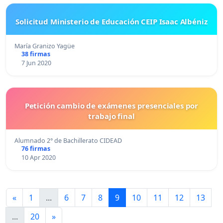
Solicitud Ministerio de Educación CEIP Isaac Albéniz
María Granizo Yagüe
38 firmas
7 Jun 2020
Petición cambio de exámenes presenciales por
trabajo final
Alumnado 2° de Bachillerato CIDEAD
76 firmas
10 Apr 2020
«
1
...
6
7
8
9
10
11
12
13
...
20
»