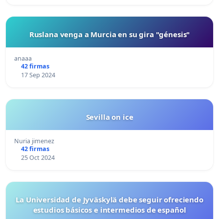
Ruslana venga a Murcia en su gira "génesis"
anaaa
42 firmas
17 Sep 2024
Sevilla on ice
Nuria jimenez
42 firmas
25 Oct 2024
La Universidad de Jyväskylä debe seguir ofreciendo
estudios básicos e intermedios de español