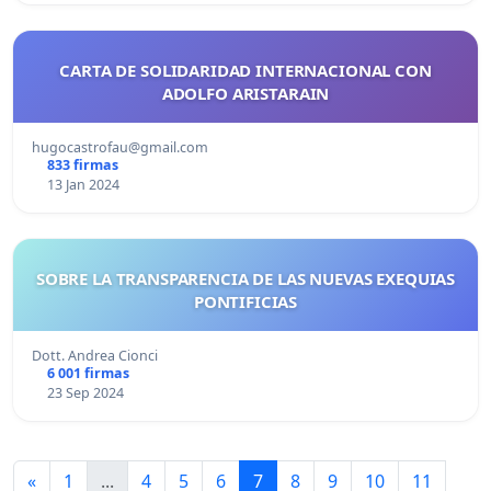
CARTA DE SOLIDARIDAD INTERNACIONAL CON
ADOLFO ARISTARAIN
hugocastrofau@gmail.com
833 firmas
13 Jan 2024
SOBRE LA TRANSPARENCIA DE LAS NUEVAS EXEQUIAS
PONTIFICIAS
Dott. Andrea Cionci
6 001 firmas
23 Sep 2024
«
1
...
4
5
6
7
8
9
10
11