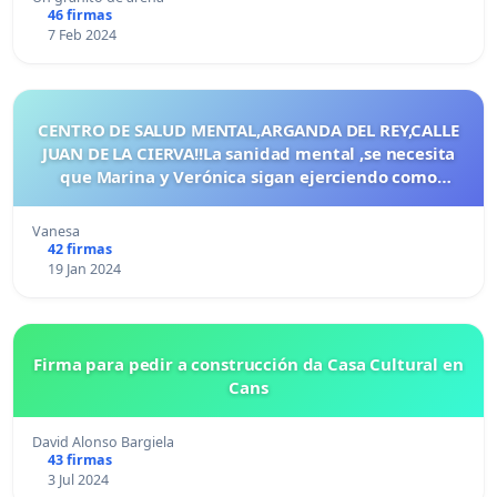
46 firmas
7 Feb 2024
CENTRO DE SALUD MENTAL,ARGANDA DEL REY,CALLE
JUAN DE LA CIERVA!!La sanidad mental ,se necesita
que Marina y Verónica sigan ejerciendo como
psicólogas del centro,no podemos estar sin
especialistas NO
Vanesa
42 firmas
19 Jan 2024
Firma para pedir a construcción da Casa Cultural en
Cans
David Alonso Bargiela
43 firmas
3 Jul 2024