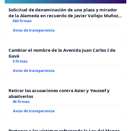
Solicitud de denominación de una plaza y mirador
de la Alameda en recuerdo de Javier Vallejo Muñoz
“Mazinger”
560 firmas
Aviso de transparencia
Cambiar el nombre de la Avenida Juan Carlos I de
Gavà
5 firmas
Aviso de transparencia
Retirar las acusaciones contra Asier y Youssef y
absolverlos
46 firmas
Aviso de transparencia
Proteger a las víctimas reforzando la Ley del Menor