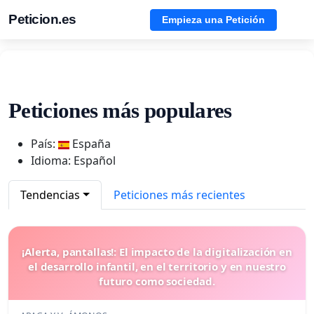
Peticion.es
Empieza una Petición
Peticiones más populares
País:
España
Idioma: Español
Tendencias
Peticiones más recientes
¡Alerta, pantallas!: El impacto de la digitalización en
el desarrollo infantil, en el territorio y en nuestro
futuro como sociedad.