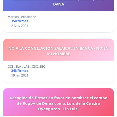
DANA
Marcos Fernandez
350 firmas
2 Nov 2024
NO A LA CONGELACION SALARIAL EN BANCA - NO EN
MI NOMBRE
CIG , ELA , LAB , CSC, SEC
343 firmas
19 Jan 2021
Recogida de firmas en favor de nombrar el campo
de Rugby de Denia como: Luis de la Cuadra
Oyanguren “Tio Luis”