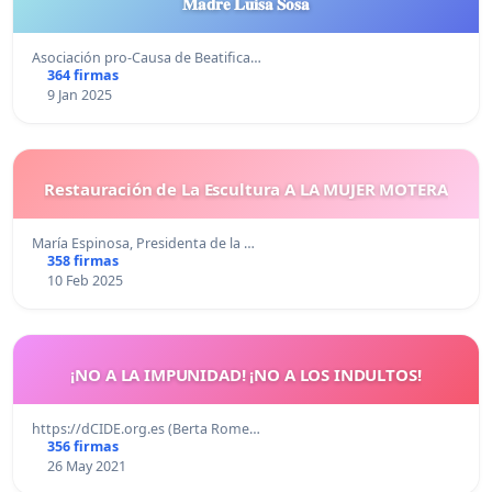
𝐌𝐚𝐝𝐫𝐞 𝐋𝐮𝐢𝐬𝐚 𝐒𝐨𝐬𝐚
Asociación pro-Causa de Beatifica…
364 firmas
9 Jan 2025
Restauración de La Escultura A LA MUJER MOTERA
María Espinosa, Presidenta de la …
358 firmas
10 Feb 2025
¡NO A LA IMPUNIDAD! ¡NO A LOS INDULTOS!
https://dCIDE.org.es (Berta Rome…
356 firmas
26 May 2021