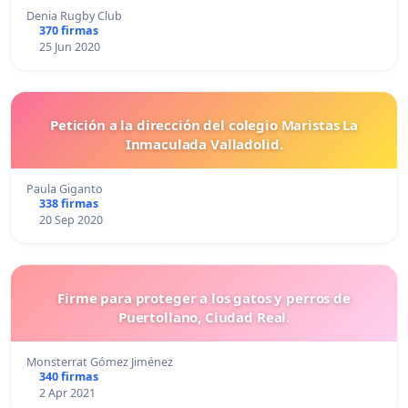
Denia Rugby Club
370 firmas
25 Jun 2020
Petición a la dirección del colegio Maristas La
Inmaculada Valladolid.
Paula Giganto
338 firmas
20 Sep 2020
Firme para proteger a los gatos y perros de
Puertollano, Ciudad Real.
Monsterrat Gómez Jiménez
340 firmas
2 Apr 2021