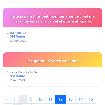
Justicia para Ana, pedimos más años de condena
para que entre a la cárcel el que la atropello.
Clara Ramirez
334 firmas
27 Apr 2022
Recuperar Proyecto Vincúlate
Susana Marcote McDermott
338 firmas
7 Sep 2023
«
1
...
9
10
11
12
13
14
15