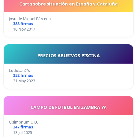
Carta sobre situación en España y Cataluña
Josu de Miguel Bárcena
388 firmas
10 Nov 2017
PRECIOS ABUSIVOS PISCINA
Lodosan@s
352 firmas
31 May 2023
CAMPO DE FUTBOL EN ZAMBRA YA
Cisimbrium U.D.
347 firmas
13 Jul 2025