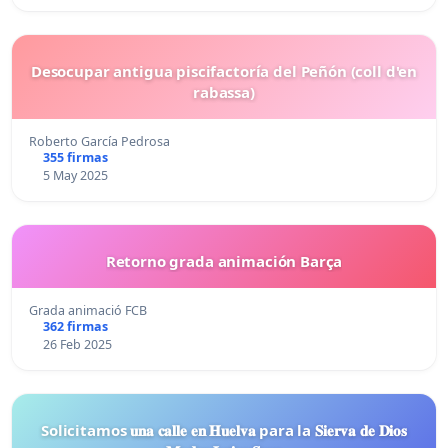
Desocupar antigua piscifactoría del Peñón (coll d'en
rabassa)
Roberto García Pedrosa
355 firmas
5 May 2025
Retorno grada animación Barça
Grada animació FCB
362 firmas
26 Feb 2025
Solicitamos 𝐮𝐧𝐚 𝐜𝐚𝐥𝐥𝐞 𝐞𝐧 𝐇𝐮𝐞𝐥𝐯𝐚 para la 𝐒𝐢𝐞𝐫𝐯𝐚 𝐝𝐞 𝐃𝐢𝐨𝐬