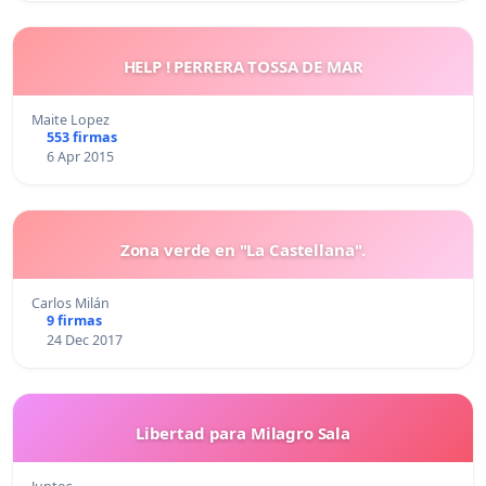
HELP ! PERRERA TOSSA DE MAR
Maite Lopez
553 firmas
6 Apr 2015
Zona verde en "La Castellana".
Carlos Milán
9 firmas
24 Dec 2017
Libertad para Milagro Sala