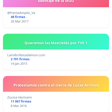
sabotaje de la MUD
@FrenteAmplio_Ve
48 firmas
26 Mar 2017
Queremos las Mascletàs por TVE 1
Lamillorfestadelmon.com
2 791 firmas
14 Jan 2015
Protestamos contra el cierre de Lucas Archivo
Zsuzsa Hermann
11 067 firmas
8 Mar 2016