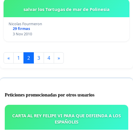
salvar los Tortugas de mar de Polinesia
Nicolas Fourmeron
29 firmas
3 Nov 2010
«
1
2
3
4
»
Peticiones promocionadas por otros usuarios
CARTA AL REY FELIPE VI PARA QUE DEFIENDA A LOS
ESPAÑOLES