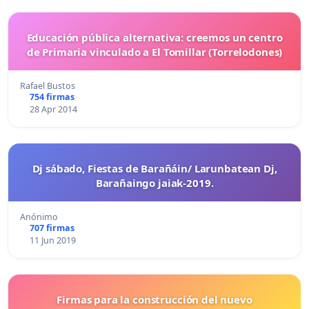
Educación pública alternativa: creemos un centro
de Primaria vinculado a El Tomillar (Torrelodones)
Rafael Bustos
754 firmas
28 Apr 2014
Dj sábado, Fiestas de Barañáin/ Larunbatean Dj,
Barañaingo jaiak-2019.
Anónimo
707 firmas
11 Jun 2019
Firmas para la construcción del nuevo