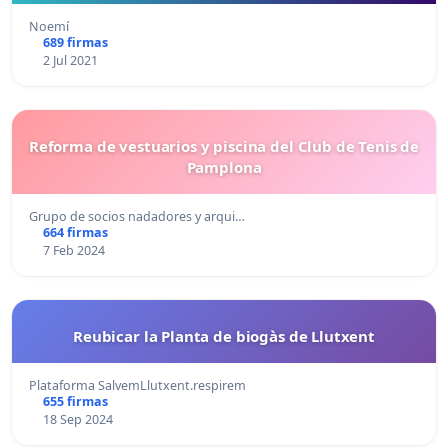
Noemí
689 firmas
2 Jul 2021
Reforma de vestuarios y piscina del Club de Tenis de
Pamplona
Grupo de socios nadadores y arqui…
664 firmas
7 Feb 2024
Reubicar la Planta de biogàs de Llutxent
Plataforma SalvemLlutxent.respirem
655 firmas
18 Sep 2024