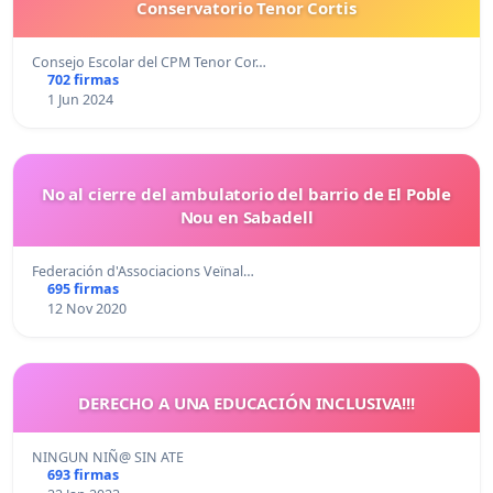
Conservatorio Tenor Cortis
Consejo Escolar del CPM Tenor Cor…
702 firmas
1 Jun 2024
No al cierre del ambulatorio del barrio de El Poble
Nou en Sabadell
Federación d'Associacions Veïnal…
695 firmas
12 Nov 2020
DERECHO A UNA EDUCACIÓN INCLUSIVA!!!
NINGUN NIÑ@ SIN ATE
693 firmas