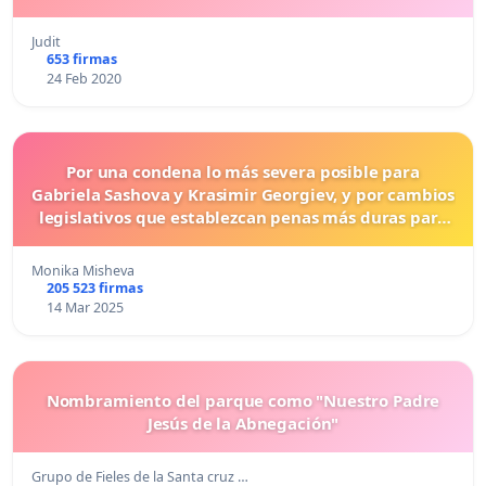
Judit
653 firmas
24 Feb 2020
Por una condena lo más severa posible para
Gabriela Sashova y Krasimir Georgiev, y por cambios
legislativos que establezcan penas más duras para
los crímenes cometidos contra los animales.
Monika Misheva
205 523 firmas
14 Mar 2025
Nombramiento del parque como "Nuestro Padre
Jesús de la Abnegación"
Grupo de Fieles de la Santa cruz …