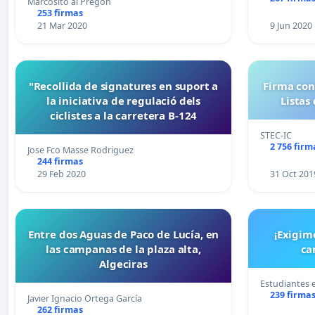
Marcosito al Pregón
253 firmas
21 Mar 2020
9 Jun 2020
"Recollida de signatures en suport a
Firma con
la iniciativa de regulació dels
Listas
ciclistes a la carretera B-124
STEC-IC
2 756 firm
Jose Fco Masse Rodriguez
244 firmas
29 Feb 2020
31 Oct 201
Entre dos Aguas de Paco de Lucía, en
¡Exigim
las campanas de la plaza alta,
ca
Algeciras
Estudiantes 
239 firma
Javier Ignacio Ortega García
262 firmas