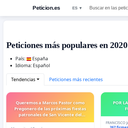
Peticion.es
Buscar en las peti
ES ▼
Peticiones más populares en 2020
País:
España
Idioma: Español
Tendencias
Peticiones más recientes
Queremos a Marcos Pastor como
POR LA
Pregonero de las próximas fiestas
F
patronales de San Vicente del
Raspeig
FRANCISCO 
267 firma