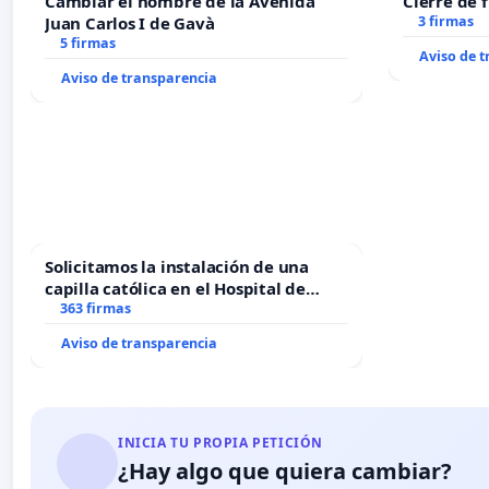
Cambiar el nombre de la Avenida
Cierre de 
Juan Carlos I de Gavà
3 firmas
5 firmas
Aviso de 
Aviso de transparencia
Solicitamos la instalación de una
capilla católica en el Hospital de
Alcañiz
363 firmas
Aviso de transparencia
INICIA TU PROPIA PETICIÓN
¿Hay algo que quiera cambiar?