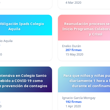
0
4 Mar 2020
Obligación Ipads Colegio
Reanudación procesos sel
Aquila
Inicio Programas Colabora
y Crisol
io Aquila
s
Eneko Durán
207 firmas
20
15 May 2020
ntensiva en Colegio Santo
Para que niños y niñas pu
debido a COVID 19 como
diariamente 1 hora a l
 prevención de contagios
durante el confinam
Ignacio García Mongay
s
192 firmas
0
1 Apr 2020