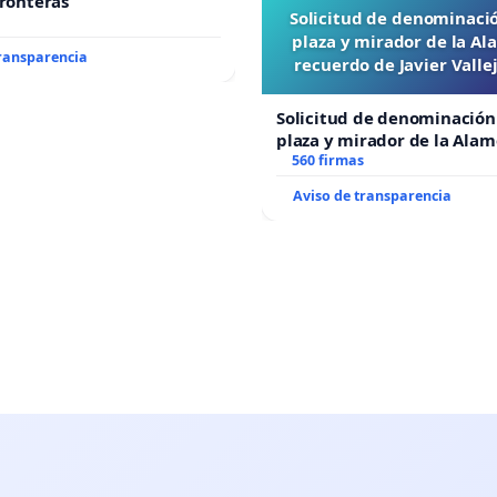
fronteras
Solicitud de denominaci
plaza y mirador de la A
transparencia
recuerdo de Javier Vall
“Mazinger”
Solicitud de denominación
plaza y mirador de la Ala
recuerdo de Javier Vallejo
560 firmas
“Mazinger”
Aviso de transparencia