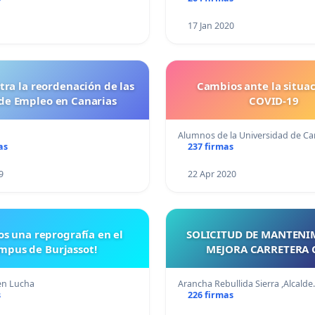
17 Jan 2020
tra la reordenación de las
Cambios ante la situac
 de Empleo en Canarias
COVID-19
Alumnos de la Universidad de C
as
237 firmas
9
22 Apr 2020
os una reprografía en el
SOLICITUD DE MANTENIMIENTO Y
mpus de Burjassot!
MEJORA CARRETERA 
en Lucha
Arancha Rebullida Sierra ,Alcald
s
226 firmas