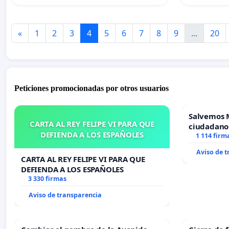
«
1
2
3
4
5
6
7
8
9
...
20
Peticiones promocionadas por otros usuarios
Salvemos 
CARTA AL REY FELIPE VI PARA QUE
ciudadano
DEFIENDA A LOS ESPAÑOLES
1 114 firm
Aviso de 
CARTA AL REY FELIPE VI PARA QUE
DEFIENDA A LOS ESPAÑOLES
3 330 firmas
Aviso de transparencia