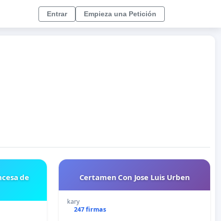
Entrar
Empieza una Petición
ncesa de
Certamen Con Jose Luis Urben
kary
247 firmas