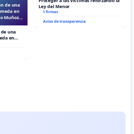
Proteger a las víctimas reforzando la
ón de una
Ley del Menor
lameda en
1 firmas
ejo Muñoz
Aviso de transparencia
 de una
meda en
 Muñoz