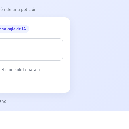
ón de una petición.
cnología de IA
tición sólida para ti.
seño