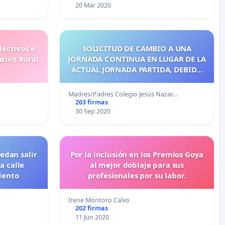
20 Mar 2020
ectivos e
SOLICITUD DE CAMBIO A UNA
tivo Rural
JORNADA CONTINUA EN LUGAR DE LA
ACTUAL JORNADA PARTIDA, DEBIDO
A MOTIVACIONES SANITARIAS Y DE
CONCILIACIÓN
Madres/Padres Colegio Jesús Nazar…
203 firmas
30 Sep 2020
edan salir
Por la inclusión en los Premios Goya
a calle
al mejor doblaje para sus
iento
profesionales por su labor.
Irene Montoro Calvo
202 firmas
11 Jun 2020