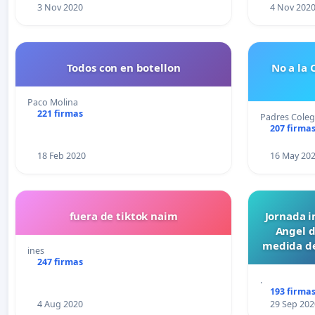
3 Nov 2020
4 Nov 202
Todos con en botellon
No a la 
Paco Molina
221 firmas
Padres Coleg
207 firma
18 Feb 2020
16 May 20
fuera de tiktok naim
Jornada i
Angel 
medida de
ines
247 firmas
.
193 firma
4 Aug 2020
29 Sep 202