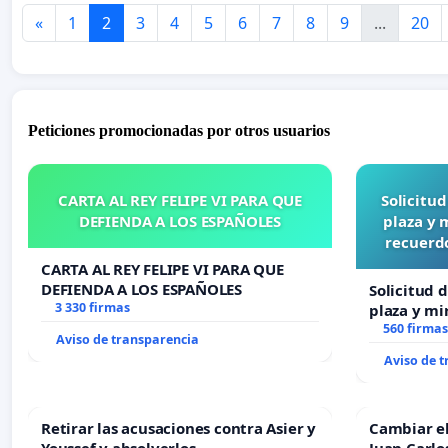
«
1
2
3
4
5
6
7
8
9
...
20
Peticiones promocionadas por otros usuarios
CARTA AL REY FELIPE VI PARA QUE
Solicitu
DEFIENDA A LOS ESPAÑOLES
plaza y 
recuerdo
CARTA AL REY FELIPE VI PARA QUE
DEFIENDA A LOS ESPAÑOLES
Solicitud 
3 330 firmas
plaza y mi
recuerdo d
560 firmas
Aviso de transparencia
“Mazinger
Aviso de 
Retirar las acusaciones contra Asier y
Cambiar e