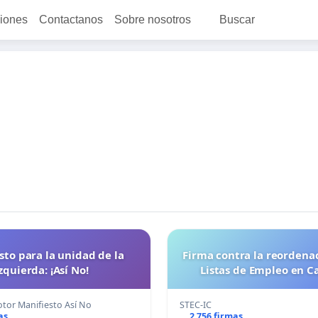
ciones
Contactanos
Sobre nosotros
Buscar
sto para la unidad de la
Firma contra la reordenac
zquierda: ¡Así No!
Listas de Empleo en C
or Manifiesto Así No
STEC-IC
as
2 756 firmas