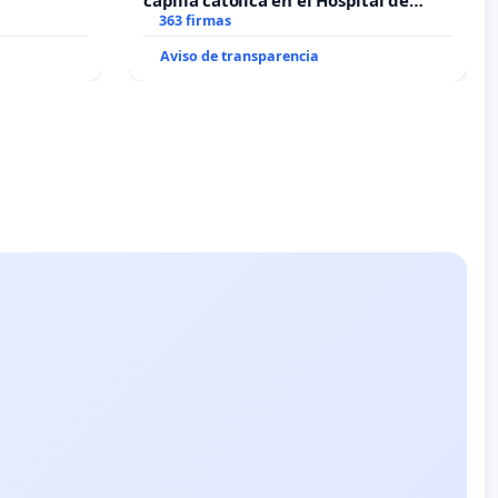
capilla católica en el Hospital de
Alcañiz
363 firmas
Aviso de transparencia