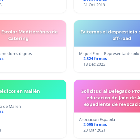
3
31 Oct 2019
Escolar Mediterránea de
Evitemos el desprestigio 
Catering
off-road
comedores dignos
Miquel Font - Representante pil
as
2 324 firmas
18 Dec 2023
édicos en Mallén
Solicitud al Delegado Pro
educación de Jaén de A
expediente de revocaci
o de Mallén
as
Asociación Espabila
2 095 firmas
1
20 Mar 2021