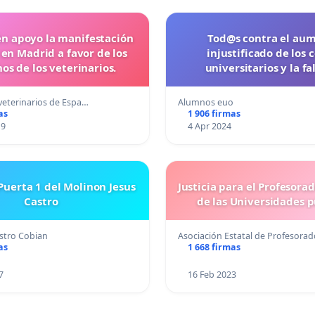
n apoyo la manifestación
Tod@s contra el au
 en Madrid a favor de los
injustificado de los 
os de los veterinarios.
universitarios y la fa
comunicación a los est
veterinarios de Espa…
Alumnos euo
as
1 906 firmas
19
4 Apr 2024
uerta 1 del Molinon Jesus
Justicia para el Profesora
Castro
de las Universidades p
stro Cobian
Asociación Estatal de Profesora
as
1 668 firmas
7
16 Feb 2023