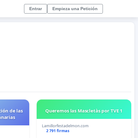
Entrar
Empieza una Petición
ión de las
Queremos las Mascletàs por TVE 1
anarias
Lamillorfestadelmon.com
2 791 firmas