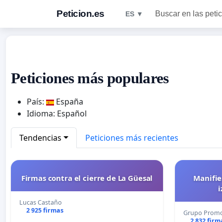
Peticion.es
Buscar en las peti
ES ▼
Peticiones más populares
País:
España
Idioma: Español
Tendencias
Peticiones más recientes
Firmas contra el cierre de La Güesal
Manifie
i
Lucas Castaño
2 925 firmas
Grupo Promot
2 832 firm