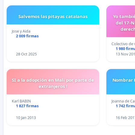
Salvemos las pitayas catalanas
Yo tambié
del 17-N
derech
Jose y Aida
2 009 firmas
Colectivo de 
1 980 firm
28 Oct 2025
13 Nov 20
SI a la adopción en Mali por parte de
Nombrar P
extranjeros !
Karl BABIN
Joanna de Ca
1 827 firmas
1 742 firm
10 Jan 2013
16 Feb 201