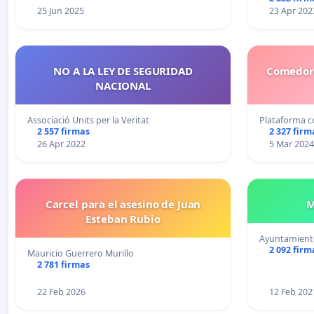
25 Jun 2025
23 Apr 202
NO A LA LEY DE SEGURIDAD
Comedor 
NACIONAL
Associació Units per la Veritat
Plataforma 
2 557 firmas
2 327 firm
26 Apr 2022
5 Mar 2024
Carcel para el asesino de Juan
M
Esteban Rubio
Ayuntamient
2 092 firm
Mauricio Guerrero Murillo
2 781 firmas
22 Feb 2026
12 Feb 202