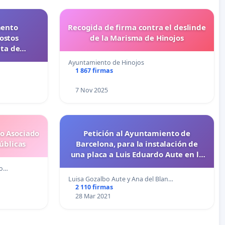
mento
Recogida de firma contra el deslinde
costos
de la Marisma de Hinojos
lta de
udiantes
Ayuntamiento de Hinojos
1 867 firmas
7 Nov 2025
do Asociado
Petición al Ayuntamiento de
úblicas
Barcelona, para la instalación de
una placa a Luis Eduardo Aute en la
Plaça Rovira, en Gracia.
do…
Luisa Gozalbo Aute y Ana del Blan…
2 110 firmas
28 Mar 2021