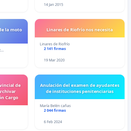
14 Jan 2015
de la moto
Linares de Riofrío nos necesita
Linares de Riofrío
2 141 firmas
ot…
19 Mar 2020
vincial de
Anulación del examen de ayudantes
rchivar
de instituciones penitenciarias
ón Cargo
María Belén cañas
2 044 firmas
6 Feb 2024