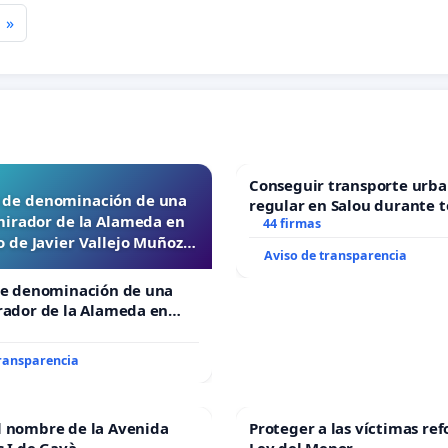
»
Conseguir transporte urba
d de denominación de una
regular en Salou durante t
mirador de la Alameda en
44 firmas
 de Javier Vallejo Muñoz
Aviso de transparencia
“Mazinger”
de denominación de una
rador de la Alameda en
e Javier Vallejo Muñoz
”
transparencia
l nombre de la Avenida
Proteger a las víctimas ref