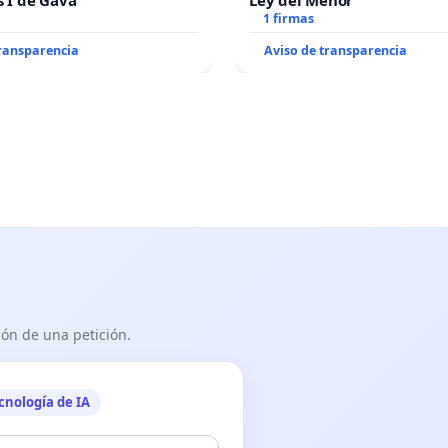
s I de Gavà
Ley del Menor
1 firmas
transparencia
Aviso de transparencia
ón de una petición.
cnología de IA