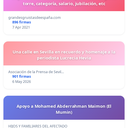
torre, categoría, salario, jubilación, etc
grandesgruistasdeespaña.com
896 firmas
7 Apr 2021
Una calle en Sevilla en recuerdo y homenaje a la
periodista Lucrecia Hevia
Asociación de la Prensa de Sevil…
901 firmas
6 May 2026
Apoyo a Mohamed Abderrahman Maimon (El
Mumin)
HIJOS Y FAMILIARES DEL AFECTADO