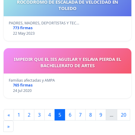
ROCODROMO DE ESCALADA DE VELOCIDAD EN
TOLEDO
PADRES, MADRES, DEPORTISTAS Y TEC…
773 firmas
22 May 2023
IMPEDIR QUE EL IES AGUILAR Y ESLAVA PIERDA EL
BACHILLERATO DE ARTES
Familias afectadas y AMPA
765 firmas
24 Jul 2020
«
1
2
3
4
5
6
7
8
9
...
20
»